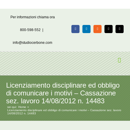
Salta
Per informazioni chiama ora
al
contenuto
800-598-552
|
Facebook
LinkedIn
Rss
X
Email
info@studiocerbone.com
Licenziamento disciplinare ed obbligo
di comunicare i motivi – Cassazione
sez. lavoro 14/08/2012 n. 14483
sei qui:
Home
Licenziamento disciplinare ed obbligo di comunicare i motivi – Cassazione sez. lavoro
14/08/2012 n. 14483