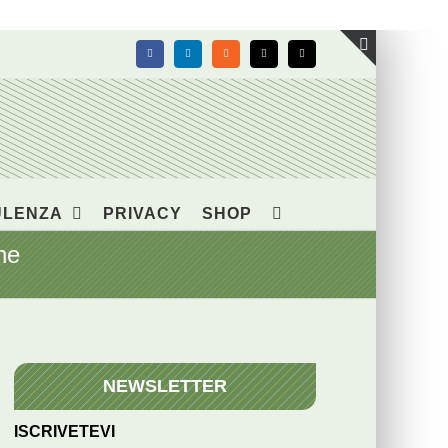
Facebook
LinkedIn
Rss
X
Email
Toggle
area
barra
scorrevol
ULENZA
PRIVACY
SHOP
ne
NEWSLETTER
ISCRIVETEVI