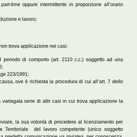
 part-time oppure intermittente in proporzione all’orario
oduzione e lavoro;
non trova applicazione nei casi:
 periodo di comporto (art. 2110 c.c.) soggetto ad una
0;
egge 223/1991;
causa, ove è richiesta la procedura di cui all’art. 7 dello
 variegata serie di altri casi in cui trova applicazione la
nviare, la sua volontà di procedere al licenziamento per
one Territoriale del lavoro competente (unico soggetto
. La predetta comunicazione va inviatea, per conoscenza,