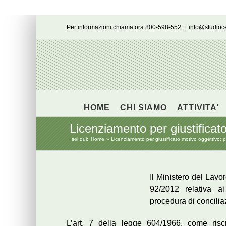
Salta
Per informazioni chiama ora 800-598-552
|
info@studio
al
contenuto
HOME
CHI SIAMO
ATTIVITA’
Licenziamento per giustificat
sei qui:
Home
Licenziamento per giustificato motivo oggettivo: p
Il Ministero del Lavo
92/2012 relativa ai
procedura di concilia
L’art. 7 della legge 604/1966, come ris