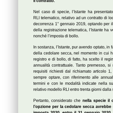
il contratto.
Nel caso di specie, l’Istante ha presentat
RLI
telematico
, relativo ad un contratto di 
decorrenza 1° gennaio 2019, optando per il 
della registrazione telematica, l’Istante ha v
nonché l’imposta di bollo.
In sostanza, l’Istante, pur avendo optato, in f
della cedolare secca, nel momento in cui ha
registro e di bollo, di fatto, ha scelto il re
annualità contrattuale. Tanto premesso, si r
requisiti richiesti dal richiamato articolo 
sempre optare, con riferimento alle annual
termini e con le modalità indicate nella su
relativo modello RLI entro trenta giorni dall
Pertanto, considerato che
nella specie il
l’opzione per la cedolare secca avrebbe 
imposta 2020, entro il 31 gennaio 2020,