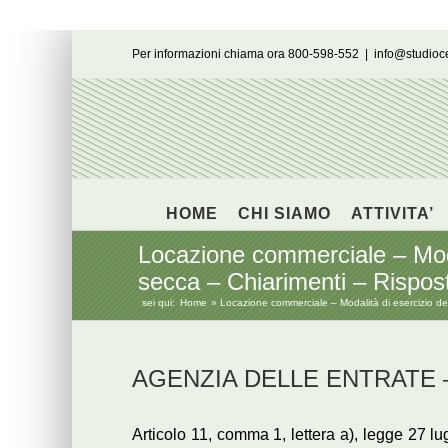
Salta
Per informazioni chiama ora 800-598-552
|
info@studio
al
contenuto
HOME
CHI SIAMO
ATTIVITA’
Locazione commerciale – Modali
secca – Chiarimenti – Rispost
sei qui:
Home
Locazione commerciale – Modalità di esercizio dell
AGENZIA DELLE ENTRATE – Ri
Articolo 11, comma 1, lettera a), legge 27 l