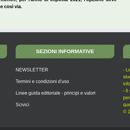
e così via.
SEZIONI INFORMATIVE
NEWSLETTER
- L
stu
Termini e condizioni d'uso
inf
- I
Linee guida editoriale - principi e valori
per
Scivici
que
© 2