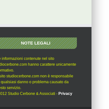
NOTE LEGALI
e informazioni contenute nel sito
diocerbone.com hanno carattere unicamente
ormativo.
l sito studiocerbone.com non è responsabile
 qualsiasi danno o problema causato da
sto servizio.
012 Studio Cerbone & Associati -
Privacy