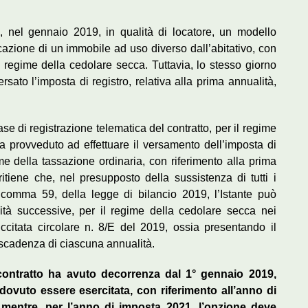
o, nel gennaio 2019, in qualità di locatore, un modello
locazione di un immobile ad uso diverso dall’abitativo, con
regime della cedolare secca. Tuttavia, lo stesso giorno
ersato l’imposta di registro, relativa alla prima annualità,
ase di registrazione telematica del contratto, per il regime
 provveduto ad effettuare il versamento dell’imposta di
gime della tassazione ordinaria, con riferimento alla prima
itiene che, nel presupposto della sussistenza di tutti i
1, comma 59, della legge di bilancio 2019, l’Istante può
ità successive, per il regime della cedolare secca nei
ccitata circolare n. 8/E del 2019, ossia presentando il
a scadenza di ciascuna annualità.
 contratto ha avuto decorrenza dal 1° gennaio 2019,
dovuto essere esercitata, con riferimento all’anno di
 mentre, per l’anno di imposta 2021, l’opzione deve