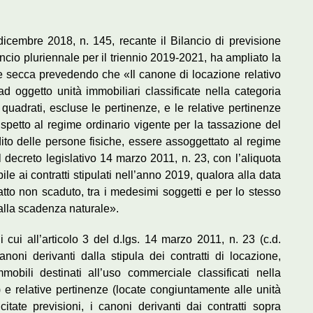
dicembre 2018, n. 145, recante il Bilancio di previsione
ancio pluriennale per il triennio 2019-2021, ha ampliato la
re secca prevedendo che «Il canone di locazione relativo
 ad oggetto unità immobiliari classificate nella categoria
 quadrati, escluse le pertinenze, e le relative pertinenze
ispetto al regime ordinario vigente per la tassazione del
ddito delle persone fisiche, essere assoggettato al regime
el decreto legislativo 14 marzo 2011, n. 23, con l’aliquota
le ai contratti stipulati nell’anno 2019, qualora alla data
ratto non scaduto, tra i medesimi soggetti e per lo stesso
 alla scadenza naturale».
 cui all’articolo 3 del
d.lgs.
14 marzo 2011, n. 23 (c.d.
oni derivanti dalla stipula dei contratti di locazione,
mobili destinati all’uso commerciale classificati nella
 e relative pertinenze (locate congiuntamente alle unità
 citate previsioni, i canoni derivanti dai contratti sopra