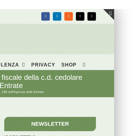
Facebook
LinkedIn
Rss
X
Email
Toggle
area
barra
scorrevol
ULENZA
PRIVACY
SHOP
fiscale della c.d. cedolare
 Entrate
. 198 dell’Agenzia delle Entrate
NEWSLETTER