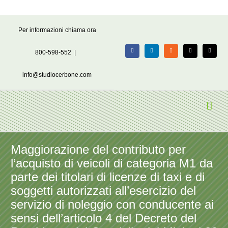
Salta
Per informazioni chiama ora
al
contenuto
800-598-552
|
Facebook
LinkedIn
Rss
X
Email
info@studiocerbone.com
Maggiorazione del contributo per
l’acquisto di veicoli di categoria M1 da
parte dei titolari di licenze di taxi e di
soggetti autorizzati all’esercizio del
servizio di noleggio con conducente ai
sensi dell’articolo 4 del Decreto del