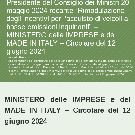
Presidente del Consiglio dei Ministri 20
maggio 2024 recante “Rimodulazione
degli incentivi per l’acquisto di veicoli a
basse emissioni inquinanti” –
MINISTERO delle IMPRESE e del
MADE IN ITALY – Circolare del 12
giugno 2024
sei qui:
Home
Maggiorazione del contributo per l’acquisto di veicoli di categoria M1 da parte dei titolari di
licenze di taxi e di soggetti autorizzati all’esercizio del servizio di noleggio con conducente
ai sensi dell’articolo 4 del Decreto del Presidente del Consiglio dei Ministri 20 maggio 2024
recante “Rimodulazione degli incentivi per l’acquisto di veicoli a basse emissioni inquinanti”
– MINISTERO delle IMPRESE e del MADE IN ITALY – Circolare del 12 giugno 2024
MINISTERO delle IMPRESE e del
MADE IN ITALY – Circolare del 12
giugno 2024