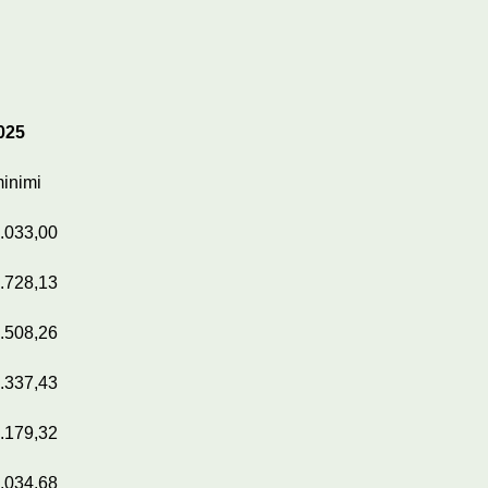
025
inimi
.033,00
.728,13
.508,26
.337,43
.179,32
.034,68