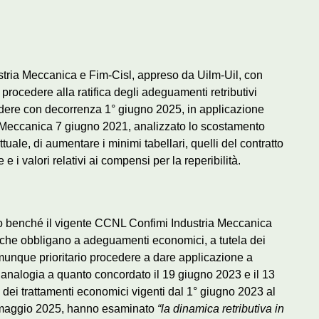
ustria Meccanica e Fim-Cisl, appreso da Uilm-Uil, con
 procedere alla ratifica degli adeguamenti retributivi
cedere con decorrenza 1° giugno 2025, in applicazione
ia Meccanica 7 giugno 2021, analizzato lo scostamento
ttuale, di aumentare i minimi tabellari, quelli del contratto
 e i valori relativi ai compensi per la reperibilità.
ito benché il vigente CCNL Confimi Industria Meccanica
che obbligano a adeguamenti economici, a tutela dei
munque prioritario procedere a dare applicazione a
, in analogia a quanto concordato il 19 giugno 2023 e il 13
ei trattamenti economici vigenti dal 1° giugno 2023 al
 maggio 2025, hanno esaminato
“la
dinamica retributiva
in