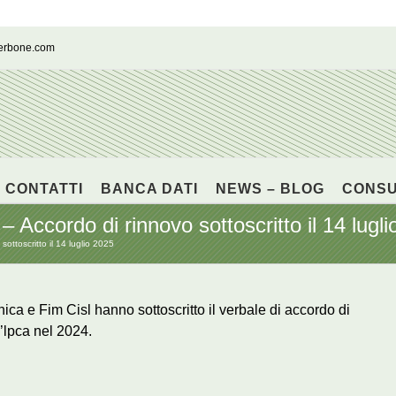
cerbone.com
CONTATTI
BANCA DATI
NEWS – BLOG
CONS
Accordo di rinnovo sottoscritto il 14 lugli
ottoscritto il 14 luglio 2025
ca e Fim Cisl hanno sottoscritto il verbale di accordo di
ll’lpca nel 2024.