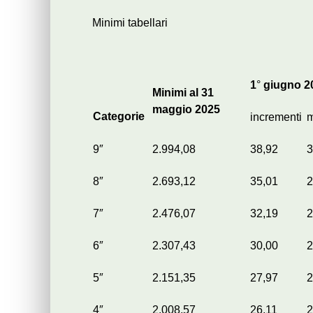
Minimi tabellari
1
°
giugno
2
Minimi al 31
maggio 2025
Categorie
incrementi
m
9″
2.994,08
38,92
3
8″
2.693,12
35,01
2
7″
2.476,07
32,19
2
6″
2.307,43
30,00
2
5″
2.151,35
27,97
2
4″
2.008,57
26,11
2