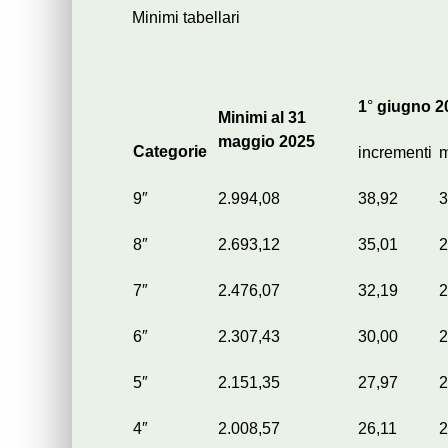
Minimi tabellari
1
°
giugno
2
Minimi al 31
maggio 2025
Categorie
incrementi
m
9″
2.994,08
38,92
3
8″
2.693,12
35,01
2
7″
2.476,07
32,19
2
6″
2.307,43
30,00
2
5″
2.151,35
27,97
2
4″
2.008,57
26,11
2