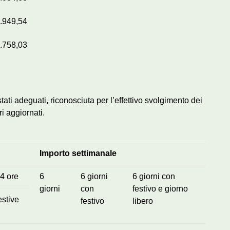
.949,54
.758,03
stati adeguati, riconosciuta per l’effettivo svolgimento dei
ri aggiornati.
Importo settimanale
4 ore
6
6 giorni
6 giorni con
giorni
con
festivo e giorno
estive
festivo
libero