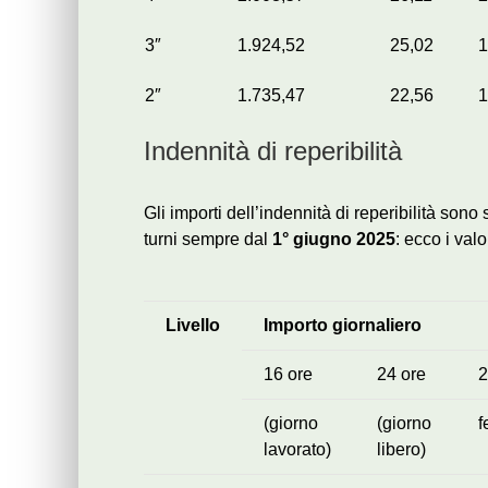
3″
1.924,52
25,02
1
2″
1.735,47
22,56
1
Indennità di reperibilità
Gli importi dell’indennità di reperibilità sono 
turni sempre dal
1° giugno 2025
: ecco i valo
Livello
Importo giornaliero
16 ore
24 ore
2
(giorno
(giorno
f
lavorato)
libero)