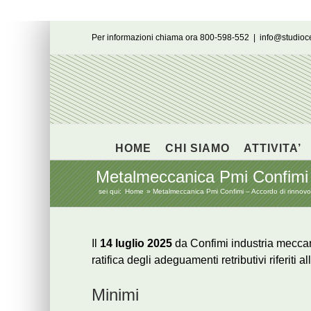
Salta
Per informazioni chiama ora 800-598-552
|
info@studio
al
contenuto
HOME
CHI SIAMO
ATTIVITA’
Metalmeccanica Pmi Confimi – 
sei qui:
Home
Metalmeccanica Pmi Confimi – Accordo di rinnovo s
Il
14 luglio 2025
da Confimi industria meccani
ratifica degli adeguamenti retributivi riferiti a
Minimi