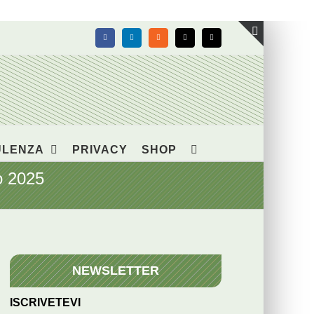
Facebook
LinkedIn
Rss
X
Email
Toggle
area
barra
scorrevol
ULENZA
PRIVACY
SHOP
o 2025
NEWSLETTER
ISCRIVETEVI