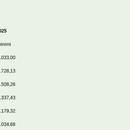
025
inimi
.033,00
.728,13
.508,26
.337,43
.179,32
.034,68