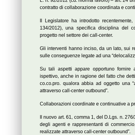
L. n. 92/2012 (cd. riforma lavoro) – art. 24 b
contratto di collaborazione coordinata e conti
Il Legislatore ha introdotto recentemente,
134/2012), una specifica disciplina del c
progetto nel settore dei call-center.
Gli interventi hanno inciso, da un lato, sui re
sulle conseguenze legate ad una “delocalizzaz
Su tali aspetti appare opportuno fornire 
ispettivo, anche in ragione del fatto che detti
co.co.pro. qualora abbia ad oggetto una “att
attraverso call-center outbound”.
Collaborazioni coordinate e continuative a pr
Il nuovo art. 61, comma 1, del D.Lgs. n. 276/2
degli agenti e rappresentanti di commercio, s
realizzate attraverso call-center outbound”.