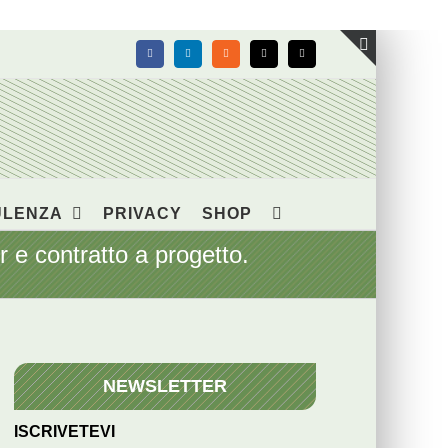
Facebook
LinkedIn
Rss
X
Email
Toggle
area
barra
scorrevol
ULENZA
PRIVACY
SHOP
e contratto a progetto.
NEWSLETTER
ISCRIVETEVI