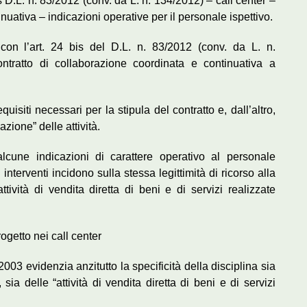
is D.L. n. 83/2012 (conv. da L. n. 134/2012) – call center –
nuativa – indicazioni operative per il personale ispettivo.
 con l’art. 24 bis del D.L. n. 83/2012 (conv. da L. n.
ontratto di collaborazione coordinata e continuativa a
quisiti necessari per la stipula del contratto e, dall’altro,
ione” delle attività.
alcune indicazioni di carattere operativo al personale
 interventi incidono sulla stessa legittimità di ricorso alla
ività di vendita diretta di beni e di servizi realizzate
ogetto nei call center
003 evidenzia anzitutto la specificità della disciplina sia
ia delle “attività di vendita diretta di beni e di servizi