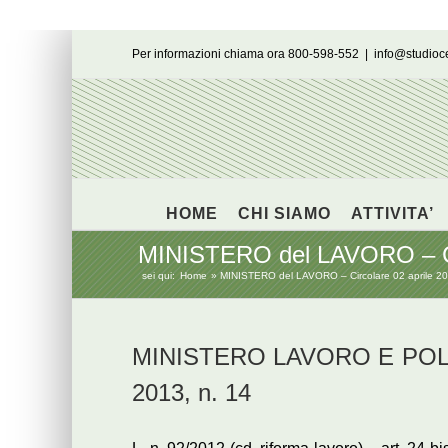
Salta
Per informazioni chiama ora 800-598-552
|
info@studio
al
contenuto
HOME
CHI SIAMO
ATTIVITA’
MINISTERO del LAVORO – Circo
sei qui:
Home
MINISTERO del LAVORO – Circolare 02 aprile 2013
MINISTERO LAVORO E POLITI
2013, n. 14