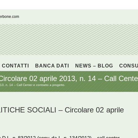
cerbone.com
CONTATTI
BANCA DATI
NEWS – BLOG
CONS
lare 02 aprile 2013, n. 14 – Call Center 
, n. 14 – Call Center e contratto a progetto.
CHE SOCIALI – Circolare 02 aprile