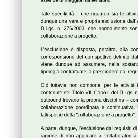
aziende di maggiori dimensioni.
Tale specificità – che riguarda sia le attivi
dunque una vera e propria esclusione dall’ap
D.Lgs. n. 276/2003, che normalmente sono ri
collaborazione a progetto.
L’esclusione è disposta, peraltro, alla co
corresponsione del corrispettivo definito dal
viene dunque ad assumere, nella sostanza
tipologia contrattuale, a prescindere dal requ
Ciò tuttavia non comporta, per le attività
contenute nel Titolo VII, Capo I, del D.Lgs. n.
outbound trovano la propria disciplina – come
collaborazione coordinata e continuativa
fattispecie della “collaborazione a progetto”.
A parte, dunque, l’esclusione dai requisiti d
ragione di non applicare ai collaboratori a 