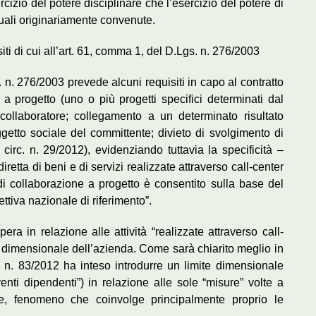
cizio del potere disciplinare che l’esercizio del potere di
tuali originariamente convenute.
ti di cui all’art. 61, comma 1, del D.Lgs. n. 276/2003
. n. 276/2003 prevede alcuni requisiti in capo al contratto
a progetto (uno o più progetti specifici determinati dal
ollaboratore; collegamento a un determinato risultato
oggetto sociale del committente; divieto di svolgimento di
. circ. n. 29/2012), evidenziando tuttavia la specificità –
iretta di beni e di servizi realizzate attraverso call-center
i di collaborazione a progetto è consentito sulla base del
ettiva nazionale di riferimento”.
era in relazione alle attività “realizzate attraverso call-
 dimensionale dell’azienda. Come sarà chiarito meglio in
. n. 83/2012 ha inteso introdurre un limite dimensionale
venti dipendenti”) in relazione alle sole “misure” volte a
ne, fenomeno che coinvolge principalmente proprio le