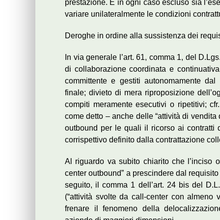
prestazione. È in ogni caso escluso sia l’eser
variare unilateralmente le condizioni contrat
Deroghe in ordine alla sussistenza dei requisi
In via generale l’art. 61, comma 1, del D.Lgs
di collaborazione coordinata e continuativa 
committente e gestiti autonomamente dal c
finale; divieto di mera riproposizione dell’
compiti meramente esecutivi o ripetitivi; cfr
come detto – anche delle “attività di vendita d
outbound per le quali il ricorso ai contratt
corrispettivo definito dalla contrattazione coll
Al riguardo va subito chiarito che l’inciso op
center outbound” a prescindere dal requisito
seguito, il comma 1 dell’art. 24 bis del D.L
(“attività svolte da call-center con almeno 
frenare il fenomeno della delocalizzazio