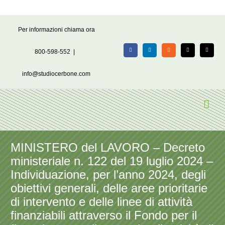
Salta
Per informazioni chiama ora
al
contenuto
800-598-552
|
Facebook
LinkedIn
Rss
X
Email
info@studiocerbone.com
MINISTERO del LAVORO – Decreto
ministeriale n. 122 del 19 luglio 2024 –
Individuazione, per l’anno 2024, degli
obiettivi generali, delle aree prioritarie
di intervento e delle linee di attività
finanziabili attraverso il Fondo per il