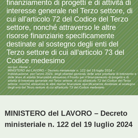
finanziamento di progetti e di attività di
interesse generale nel Terzo settore, di
cui all’articolo 72 del Codice del Terzo
settore, nonché attraverso le altre
risorse finanziarie specificamente
destinate al sostegno degli enti del
Terzo settore di cui all’articolo 73 del
Codice medesimo
sei qui:
Home
MINISTERO del LAVORO – Decreto ministeriale n. 122 del 19 luglio 2024 –
Individuazione, per l’anno 2024, degli obiettivi generali, delle aree prioritarie di intervento e
delle linee di attività finanziabili attraverso il Fondo per il finanziamento di progetti e di
attività di interesse generale nel Terzo settore, di cui all’articolo 72 del Codice del Terzo
settore, nonché attraverso le altre risorse finanziarie specificamente destinate al sostegno
degli enti del Terzo settore di cui all’articolo 73 del Codice medesimo
MINISTERO del LAVORO – Decreto
ministeriale n. 122 del 19 luglio 2024