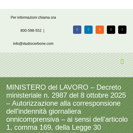
Salta
Per informazioni chiama ora
al
contenuto
800-598-552
|
Facebook
LinkedIn
Rss
X
Email
info@studiocerbone.com
MINISTERO del LAVORO – Decreto
ministeriale n. 2987 del 8 ottobre 2025
– Autorizzazione alla corresponsione
dell’indennità giornaliera
onnicomprensiva – ai sensi dell’articolo
1, comma 169, della Legge 30