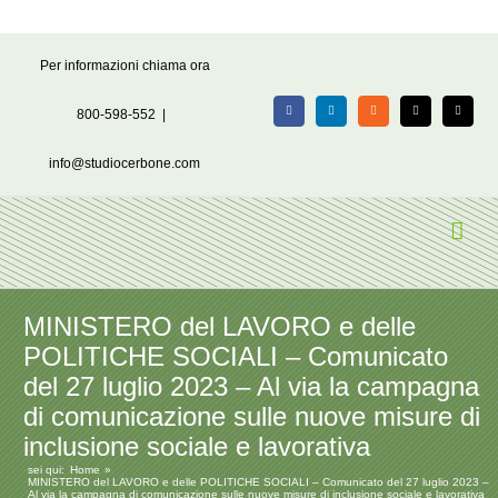
Salta
Per informazioni chiama ora
al
contenuto
800-598-552
|
Facebook
LinkedIn
Rss
X
Email
info@studiocerbone.com
MINISTERO del LAVORO e delle
POLITICHE SOCIALI – Comunicato
del 27 luglio 2023 – Al via la campagna
di comunicazione sulle nuove misure di
inclusione sociale e lavorativa
sei qui:
Home
MINISTERO del LAVORO e delle POLITICHE SOCIALI – Comunicato del 27 luglio 2023 –
Al via la campagna di comunicazione sulle nuove misure di inclusione sociale e lavorativa