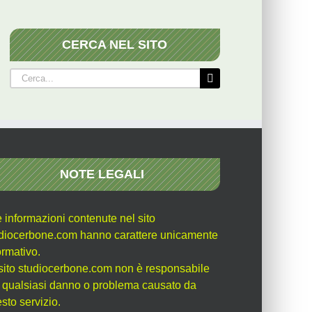
CERCA NEL SITO
Cerca
per:
NOTE LEGALI
e informazioni contenute nel sito
diocerbone.com hanno carattere unicamente
ormativo.
l sito studiocerbone.com non è responsabile
 qualsiasi danno o problema causato da
sto servizio.