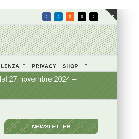
Facebook
LinkedIn
Rss
X
Email
Toggle
area
barra
scorrevol
ULENZA
PRIVACY
SHOP
el 27 novembre 2024 –
NEWSLETTER