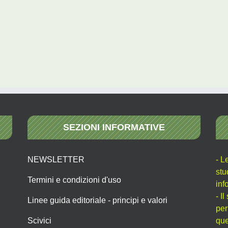
SEZIONI INFORMATIVE
NEWSLETTER
- L
stu
Termini e condizioni d'uso
inf
- I
Linee guida editoriale - principi e valori
per
Scivici
que