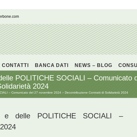
cerbone.com
CONTATTI
BANCA DATI
NEWS – BLOG
CONS
lle POLITICHE SOCIALI – Comunicato d
Solidarietà 2024
I – Comunicato del 27 novembre 2024 – Decontribuzione Contratti di Solidarietà 2024
e delle POLITICHE SOCIALI –
 2024