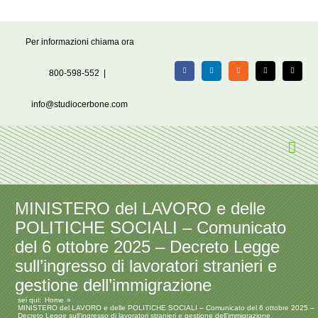
Salta
Per informazioni chiama ora
al
contenuto
800-598-552
|
Facebook
LinkedIn
Rss
X
Email
info@studiocerbone.com
MINISTERO del LAVORO e delle
POLITICHE SOCIALI – Comunicato
del 6 ottobre 2025 – Decreto Legge
sull’ingresso di lavoratori stranieri e
gestione dell’immigrazione
sei qui:
Home
MINISTERO del LAVORO e delle POLITICHE SOCIALI – Comunicato del 6 ottobre 2025 –
Decreto Legge sull’ingresso di lavoratori stranieri e gestione dell’immigrazione