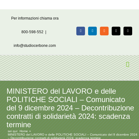
Salta
Per informazioni chiama ora
al
contenuto
800-598-552
|
Facebook
LinkedIn
Rss
X
Email
info@studiocerbone.com
MINISTERO del LAVORO e delle
POLITICHE SOCIALI – Comunicato
del 9 dicembre 2024 – Decontribuzione
contratti di solidarietà 2024: scadenza
termine
sei qui:
Home
MINISTERO del LAVORO e delle POLITICHE SOCIALI – Comunicato del 9 dicembre 2024
– Decontribuzione contratti di solidarietà 2024: scadenza termine