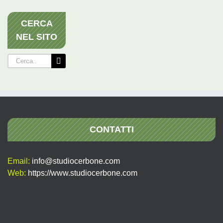
CERCA
NEL SITO
Cerca
per:
CONTATTI
Email:
info@studiocerbone.com
Web:
https://www.studiocerbone.com