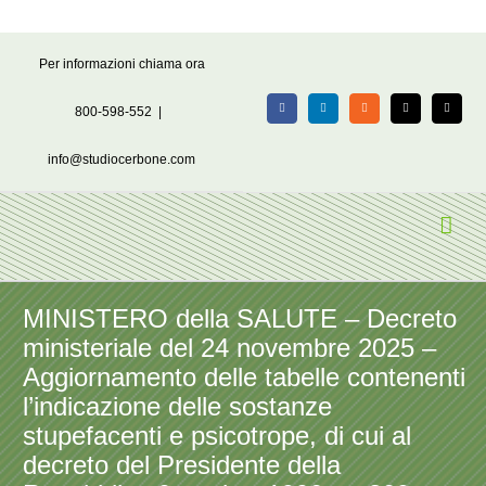
Salta
Per informazioni chiama ora
al
contenuto
800-598-552
|
Facebook
LinkedIn
Rss
X
Email
info@studiocerbone.com
MINISTERO della SALUTE – Decreto
ministeriale del 24 novembre 2025 –
Aggiornamento delle tabelle contenenti
l’indicazione delle sostanze
stupefacenti e psicotrope, di cui al
decreto del Presidente della