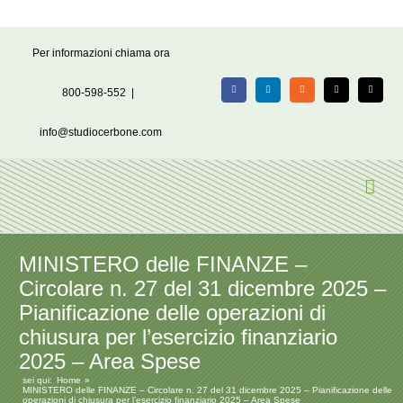
Salta
Per informazioni chiama ora
al
contenuto
800-598-552
|
Facebook
LinkedIn
Rss
X
Email
info@studiocerbone.com
MINISTERO delle FINANZE –
Circolare n. 27 del 31 dicembre 2025 –
Pianificazione delle operazioni di
chiusura per l’esercizio finanziario
2025 – Area Spese
sei qui:
Home
MINISTERO delle FINANZE – Circolare n. 27 del 31 dicembre 2025 – Pianificazione delle
operazioni di chiusura per l’esercizio finanziario 2025 – Area Spese