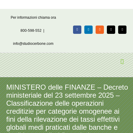
Salta
Per informazioni chiama ora
al
contenuto
800-598-552
|
Facebook
LinkedIn
Rss
X
Email
info@studiocerbone.com
MINISTERO delle FINANZE – Decreto
ministeriale del 23 settembre 2025 –
Classificazione delle operazioni
creditizie per categorie omogenee ai
fini della rilevazione dei tassi effettivi
globali medi praticati dalle banche e