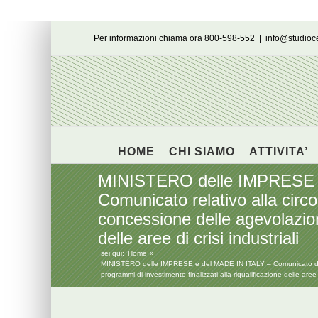
Salta
Per informazioni chiama ora 800-598-552
|
info@studio
al
contenuto
HOME
CHI SIAMO
ATTIVITA’
MINISTERO delle IMPRESE e
Comunicato relativo alla circo
concessione delle agevolazioni
delle aree di crisi industriali
sei qui:
Home
MINISTERO delle IMPRESE e del MADE IN ITALY – Comunicato del 20 
programmi di investimento finalizzati alla riqualificazione delle aree di