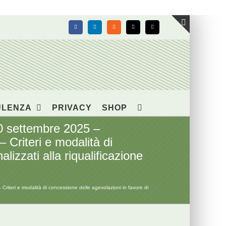
Facebook
LinkedIn
Rss
X
Email
Toggle
area
barra
scorrevol
ULENZA
PRIVACY
SHOP
 settembre 2025 –
– Criteri e modalità di
lizzati alla riqualificazione
iteri e modalità di concessione delle agevolazioni in favore di