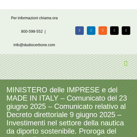
Salta
Per informazioni chiama ora
al
contenuto
800-598-552
|
Facebook
LinkedIn
Rss
X
Email
info@studiocerbone.com
MINISTERO delle IMPRESE e del
MADE IN ITALY – Comunicato del 23
giugno 2025 – Comunicato relativo al
Decreto direttoriale 9 giugno 2025 –
Investimenti nel settore della nautica
da diporto sostenibile. Proroga del