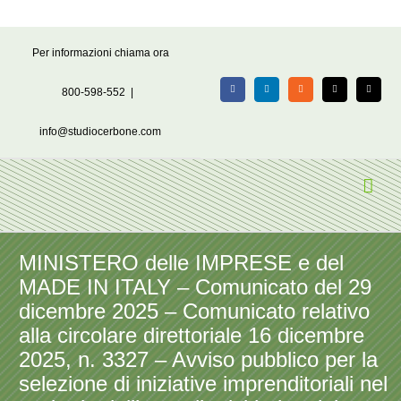
Salta
Per informazioni chiama ora
al
contenuto
800-598-552
|
Facebook
LinkedIn
Rss
X
Email
info@studiocerbone.com
MINISTERO delle IMPRESE e del
MADE IN ITALY – Comunicato del 29
dicembre 2025 – Comunicato relativo
alla circolare direttoriale 16 dicembre
2025, n. 3327 – Avviso pubblico per la
selezione di iniziative imprenditoriali nel