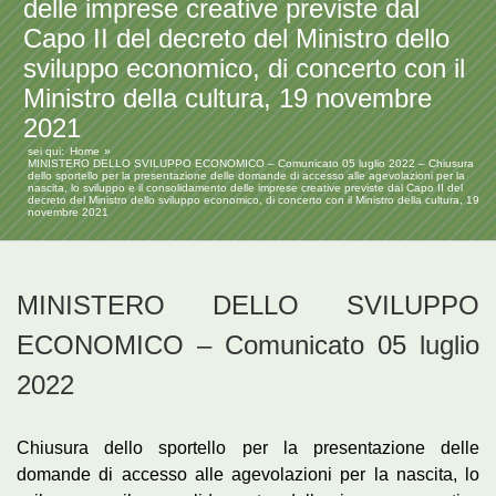
delle imprese creative previste dal
Capo II del decreto del Ministro dello
sviluppo economico, di concerto con il
Ministro della cultura, 19 novembre
2021
sei qui:
Home
MINISTERO DELLO SVILUPPO ECONOMICO – Comunicato 05 luglio 2022 – Chiusura
dello sportello per la presentazione delle domande di accesso alle agevolazioni per la
nascita, lo sviluppo e il consolidamento delle imprese creative previste dal Capo II del
decreto del Ministro dello sviluppo economico, di concerto con il Ministro della cultura, 19
novembre 2021
MINISTERO DELLO SVILUPPO
ECONOMICO – Comunicato 05 luglio
2022
Chiusura dello sportello per la presentazione delle
domande di accesso alle agevolazioni per la nascita, lo