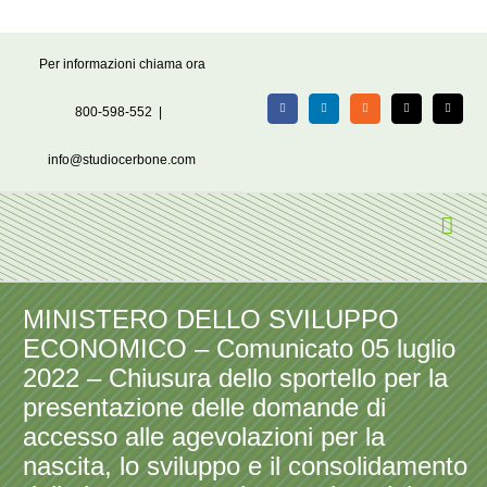
Salta
Per informazioni chiama ora
al
contenuto
800-598-552
|
Facebook
LinkedIn
Rss
X
Email
info@studiocerbone.com
MINISTERO DELLO SVILUPPO
ECONOMICO – Comunicato 05 luglio
2022 – Chiusura dello sportello per la
presentazione delle domande di
accesso alle agevolazioni per la
nascita, lo sviluppo e il consolidamento