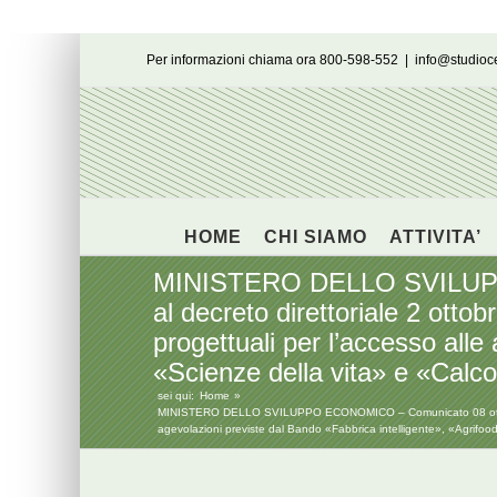
Salta
Per informazioni chiama ora 800-598-552
|
info@studio
al
contenuto
HOME
CHI SIAMO
ATTIVITA’
MINISTERO DELLO SVILUPPO
al decreto direttoriale 2 otto
progettuali per l’accesso alle
«Scienze della vita» e «Calco
sei qui:
Home
MINISTERO DELLO SVILUPPO ECONOMICO – Comunicato 08 ottobre 2019
agevolazioni previste dal Bando «Fabbrica intelligente», «Agrifood