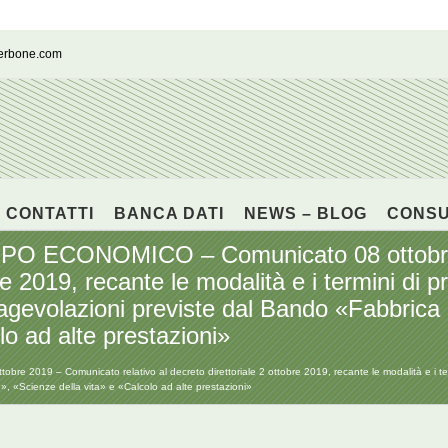
cerbone.com
CONTATTI
BANCA DATI
NEWS – BLOG
CONS
 ECONOMICO – Comunicato 08 ottobre 2
bre 2019, recante le modalità e i termini di 
 agevolazioni previste dal Bando «Fabbrica 
lo ad alte prestazioni»
 – Comunicato relativo al decreto direttoriale 2 ottobre 2019, recante le modalità e i termin
», «Scienze della vita» e «Calcolo ad alte prestazioni»