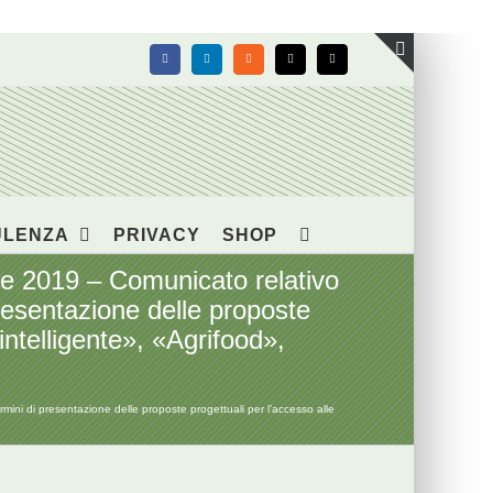
Facebook
LinkedIn
Rss
X
Email
Toggle
area
barra
scorrevol
ULENZA
PRIVACY
SHOP
019 – Comunicato relativo
presentazione delle proposte
intelligente», «Agrifood»,
i di presentazione delle proposte progettuali per l’accesso alle