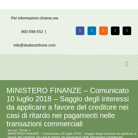
Salta
Per informazioni chiama ora
al
contenuto
800-598-552
|
Facebook
LinkedIn
Rss
X
Email
info@studiocerbone.com
MINISTERO FINANZE – Comunicato
10 luglio 2018 – Saggio degli interessi
da applicare a favore del creditore nei
casi di ritardo nei pagamenti nelle
transazioni commerciali
sei qui:
Home
MINISTERO FINANZE – Comunicato 10 luglio 2018 – Saggio degli interessi da applicare a
favore del creditore nei casi di ritardo nei pagamenti nelle transazioni commerciali