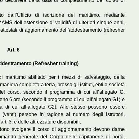
ato decorrerà dalla data di completamento del corso di
ato dall’Ufficio di iscrizione del marittimo, mediante
 MAMS dell’estensione di validità di ulteriori cinque anni,
i attestati di aggiornamento dell’addestramento (refresher
Art. 6
destramento (Refresher training)
 marittimo abilitato per i mezzi di salvataggio, della
maniera completa a terra, presso gli istituti, enti o società
del corso, secondo il programma di cui all’allegato G,
meno 6 ore (secondo il programma di cui all’allegato G1) e
 di cui all’allegato G2). Allo stesso possono essere
nti) persone in ragione al numero degli istruttori,
art. 3, e delle attrezzature disponibili.
ndono svolgere il corso di aggiornamento devono darne
omando generale del Corpo delle capitanerie di porto,