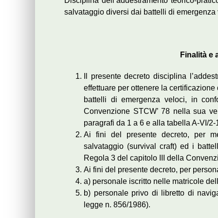
Disciplina dell’addestramento teorico-pratico
salvataggio diversi dai battelli di emergenza 
Finalità e
Il presente decreto disciplina l’addes
effettuare per ottenere la certificazione
battelli di emergenza veloci, in conf
Convenzione STCW’ 78 nella sua vers
paragrafi da 1 a 6 e alla tabella A-VI/
Ai fini del presente decreto, per me
salvataggio (survival craft) ed i batt
Regola 3 del capitolo III della Conve
Ai fini del presente decreto, per person
a) personale iscritto nelle matricole de
b) personale privo di libretto di navi
legge n. 856/1986).