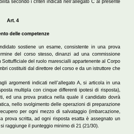
ilita secondo i criteri indicati nell’allegato C al presente
Art. 4
nto delle competenze
ndidato sostiene un esame, consistente in una prova
 termine del corso stesso, dinanzi ad una commissione
 Sottufficiale del ruolo marescialli appartenente al Corpo
ri costituiti dal direttore del corso e da un istruttore che
li argomenti indicati nell’allegato A, si articola in una
posta multipla con cinque differenti ipotesi di risposta),
i, ed una prova pratica nella quale il candidato dovrà
pratica, nello svolgimento delle operazioni di preparazione
recupero per ogni mezzo di salvataggio (imbarcazione,
la prova scritta, ad ogni risposta esatta è assegnato un
 si raggiunge il punteggio minimo di 21 (21/30).