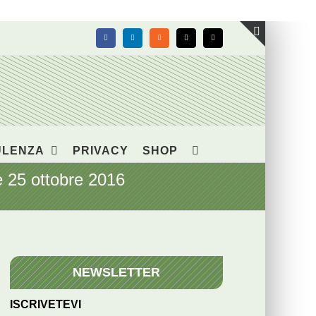
Facebook
LinkedIn
Rss
X
Email
Toggle
area
barra
scorrevol
ULENZA
PRIVACY
SHOP
25 ottobre 2016
NEWSLETTER
ISCRIVETEVI