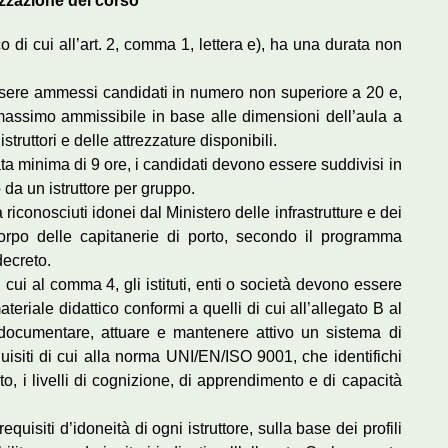
zzazione del corso
o di cui all’art. 2, comma 1, lettera e), ha una durata non
sere ammessi candidati in numero non superiore a 20 e,
ssimo ammissibile in base alle dimensioni dell’aula a
struttori e delle attrezzature disponibili.
ata minima di 9 ore, i candidati devono essere suddivisi in
 da un istruttore per gruppo.
tà riconosciuti idonei dal Ministero delle infrastrutture e dei
rpo delle capitanerie di porto, secondo il programma
decreto.
i cui al comma 4, gli istituti, enti o società devono essere
teriale didattico conformi a quelli di cui all’allegato B al
 documentare, attuare e mantenere attivo un sistema di
uisiti di cui alla norma UNI/EN/ISO 9001, che identifichi
ento, i livelli di cognizione, di apprendimento e di capacità
equisiti d’idoneità di ogni istruttore, sulla base dei profili