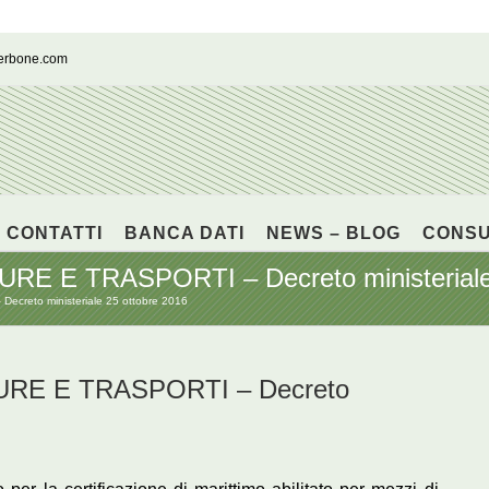
cerbone.com
CONTATTI
BANCA DATI
NEWS – BLOG
CONS
 E TRASPORTI – Decreto ministeriale 
reto ministeriale 25 ottobre 2016
RE E TRASPORTI – Decreto