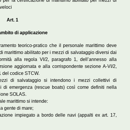
 per la certificazione di marittimo abilitato per mezzi di
veloci
Art. 1
 ambito di applicazione
tramento teorico-pratico che il personale marittimo deve
 di marittimo abilitato per i mezzi di salvataggio diversi dai
ormità alla regola VI/2, paragrafo 1, dell’annesso alla
ione aggiornata e alla corrispondente sezione A-VI/2,
2-1 del codice STCW.
zzi di salvataggio si intendono i mezzi collettivi di
elli di emergenza (rescue boats) così come definiti nella
nzione SOLAS.
ale marittimo si intende:
lla gente di mare;
gazione impiegato a bordo delle navi (appalti ex art. 17,