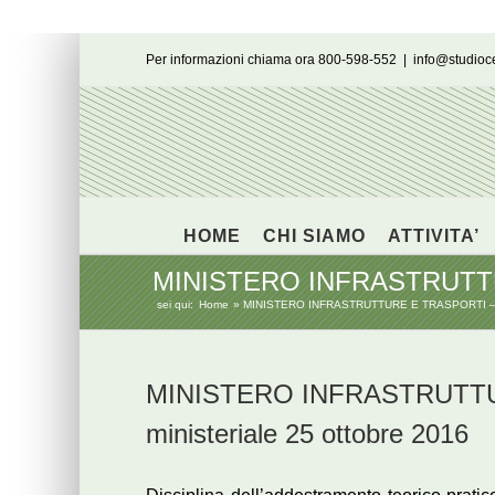
Salta
Per informazioni chiama ora 800-598-552
|
info@studio
al
contenuto
HOME
CHI SIAMO
ATTIVITA’
MINISTERO INFRASTRUTTURE
sei qui:
Home
MINISTERO INFRASTRUTTURE E TRASPORTI – Dec
MINISTERO INFRASTRUTTU
ministeriale 25 ottobre 2016