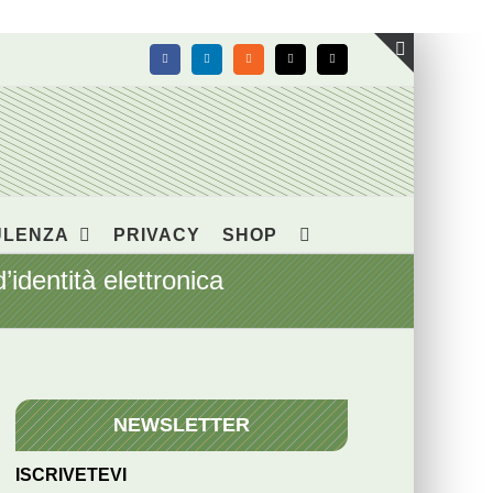
Facebook
LinkedIn
Rss
X
Email
Toggle
area
barra
scorrevol
ULENZA
PRIVACY
SHOP
dentità elettronica
NEWSLETTER
ISCRIVETEVI