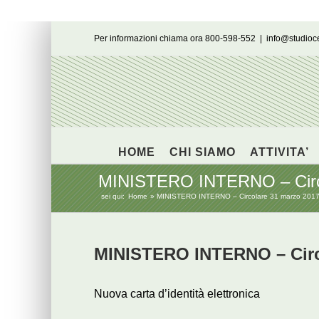
Salta
Per informazioni chiama ora 800-598-552
|
info@studio
al
contenuto
HOME
CHI SIAMO
ATTIVITA’
MINISTERO INTERNO – Circola
sei qui:
Home
MINISTERO INTERNO – Circolare 31 marzo 2017, n.
MINISTERO INTERNO – Circo
Nuova carta d’identità elettronica