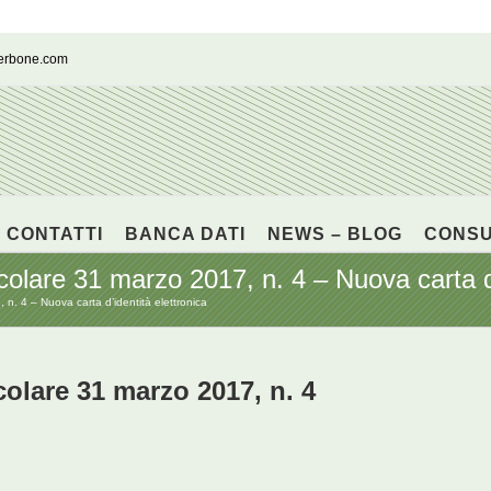
cerbone.com
CONTATTI
BANCA DATI
NEWS – BLOG
CONS
re 31 marzo 2017, n. 4 – Nuova carta d’i
 4 – Nuova carta d’identità elettronica
lare 31 marzo 2017, n. 4