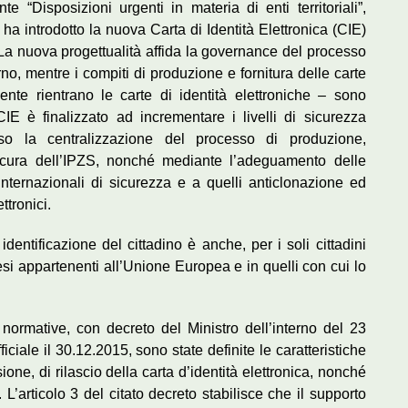
 “Disposizioni urgenti in materia di enti territoriali”,
ha introdotto la nuova Carta di Identità Elettronica (CIE)
. La nuova progettualità affida la governance del processo
rno, mentre i compiti di produzione e fornitura delle carte
ente rientrano le carte di identità elettroniche – sono
CIE è finalizzato ad incrementare i livelli di sicurezza
rso la centralizzazione del processo di produzione,
cura dell’IPZS, nonché mediante l’adeguamento delle
internazionali di sicurezza e a quelli anticlonazione ed
ttronici.
entificazione del cittadino è anche, per i soli cittadini
aesi appartenenti all’Unione Europea e in quelli con cui lo
 normative, con decreto del Ministro dell’interno del 23
ciale il 30.12.2015, sono state definite le caratteristiche
one, di rilascio della carta d’identità elettronica, nonché
. L’articolo 3 del citato decreto stabilisce che il supporto