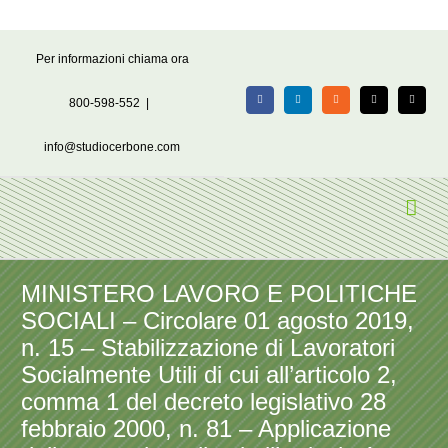
Salta
Per informazioni chiama ora
al
contenuto
800-598-552
|
Facebook
LinkedIn
Rss
X
Email
info@studiocerbone.com
MINISTERO LAVORO E POLITICHE
SOCIALI – Circolare 01 agosto 2019,
n. 15 – Stabilizzazione di Lavoratori
Socialmente Utili di cui all’articolo 2,
comma 1 del decreto legislativo 28
febbraio 2000, n. 81 – Applicazione