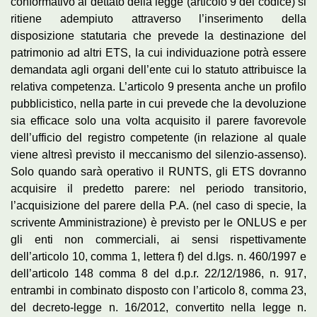
conformativo al dettato della legge (articolo 9 del codice) si
ritiene adempiuto attraverso l’inserimento della
disposizione statutaria che prevede la destinazione del
patrimonio ad altri ETS, la cui individuazione potrà essere
demandata agli organi dell’ente cui lo statuto attribuisce la
relativa competenza. L’articolo 9 presenta anche un profilo
pubblicistico, nella parte in cui prevede che la devoluzione
sia efficace solo una volta acquisito il parere favorevole
dell’ufficio del registro competente (in relazione al quale
viene altresì previsto il meccanismo del silenzio-assenso).
Solo quando sarà operativo il RUNTS, gli ETS dovranno
acquisire il predetto parere: nel periodo transitorio,
l’acquisizione del parere della P.A. (nel caso di specie, la
scrivente Amministrazione) è previsto per le ONLUS e per
gli enti non commerciali, ai sensi rispettivamente
dell’articolo 10, comma 1, lettera f) del d.lgs. n. 460/1997 e
dell’articolo 148 comma 8 del d.p.r. 22/12/1986, n. 917,
entrambi in combinato disposto con l’articolo 8, comma 23,
del decreto-legge n. 16/2012, convertito nella legge n.