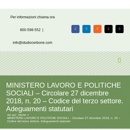
Salta
Per informazioni chiama ora
al
contenuto
800-598-552
|
Facebook
LinkedIn
Rss
X
Email
info@studiocerbone.com
MINISTERO LAVORO E POLITICHE
SOCIALI – Circolare 27 dicembre
2018, n. 20 – Codice del terzo settore.
Adeguamenti statutari
sei qui:
Home
MINISTERO LAVORO E POLITICHE SOCIALI – Circolare 27 dicembre 2018, n. 20 –
Codice del terzo settore. Adeguamenti statutari