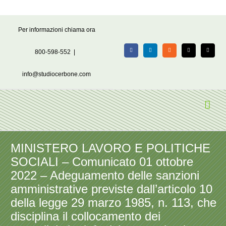
Salta
Per informazioni chiama ora
al
contenuto
800-598-552
|
Facebook
LinkedIn
Rss
X
Email
info@studiocerbone.com
MINISTERO LAVORO E POLITICHE
SOCIALI – Comunicato 01 ottobre
2022 – Adeguamento delle sanzioni
amministrative previste dall’articolo 10
della legge 29 marzo 1985, n. 113, che
disciplina il collocamento dei