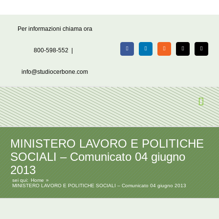
Salta
Per informazioni chiama ora
al
contenuto
800-598-552
|
Facebook
LinkedIn
Rss
X
Email
info@studiocerbone.com
MINISTERO LAVORO E POLITICHE
SOCIALI – Comunicato 04 giugno
2013
sei qui:
Home
MINISTERO LAVORO E POLITICHE SOCIALI – Comunicato 04 giugno 2013