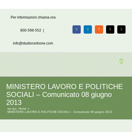
Salta
Per informazioni chiama ora
al
contenuto
800-598-552
|
Facebook
LinkedIn
Rss
X
Email
info@studiocerbone.com
MINISTERO LAVORO E POLITICHE
SOCIALI – Comunicato 08 giugno
2013
sei qui:
Home
MINISTERO LAVORO E POLITICHE SOCIALI – Comunicato 08 giugno 2013