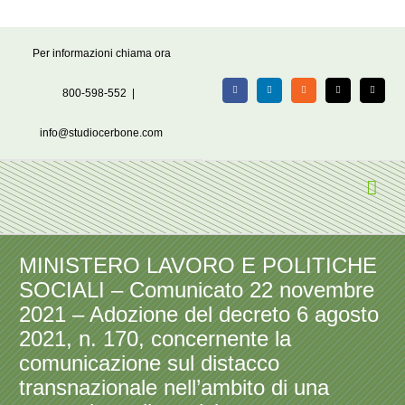
Salta
Per informazioni chiama ora
al
contenuto
800-598-552
|
Facebook
LinkedIn
Rss
X
Email
info@studiocerbone.com
MINISTERO LAVORO E POLITICHE
SOCIALI – Comunicato 22 novembre
2021 – Adozione del decreto 6 agosto
2021, n. 170, concernente la
comunicazione sul distacco
transnazionale nell’ambito di una