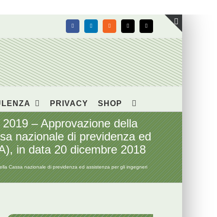
Facebook
LinkedIn
Rss
X
Email
Toggle
area
barra
scorrevol
ULENZA
PRIVACY
SHOP
19 – Approvazione della
ssa nazionale di previdenza ed
SA), in data 20 dicembre 2018
 Cassa nazionale di previdenza ed assistenza per gli ingegneri