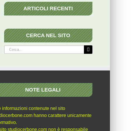
ARTICOLI RECENTI
CERCA NEL SITO
Cerca
per:
NOTE LEGALI
e informazioni contenute nel sito
diocerbone.com hanno carattere unicamente
ormativo.
l sito studiocerbone.com non è responsabile