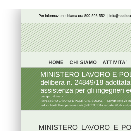
Salta
Per informazioni chiama ora 800-598-552
|
info@studio
al
contenuto
HOME
CHI SIAMO
ATTIVITA’
MINISTERO LAVORO E POLIT
delibera n. 24849/18 adottata
assistenza per gli ingegneri 
sei qui:
Home
MINISTERO LAVORO E POLITICHE SOCIALI – Comunicato 26 marzo 201
ed architetti liberi professionisti (INARCASSA), in data 20 dicemb
MINISTERO LAVORO E POL