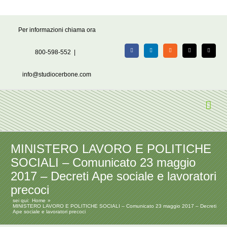
Salta
Per informazioni chiama ora
al
contenuto
800-598-552
|
Facebook
LinkedIn
Rss
X
Email
info@studiocerbone.com
MINISTERO LAVORO E POLITICHE
SOCIALI – Comunicato 23 maggio
2017 – Decreti Ape sociale e lavoratori
precoci
sei qui:
Home
MINISTERO LAVORO E POLITICHE SOCIALI – Comunicato 23 maggio 2017 – Decreti
Ape sociale e lavoratori precoci