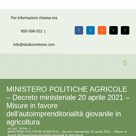
Salta
Per informazioni chiama ora
al
contenuto
800-598-552
|
Facebook
LinkedIn
Rss
X
Email
info@studiocerbone.com
MINISTERO POLITICHE AGRICOLE
– Decreto ministeriale 20 aprile 2021 –
Misure in favore
dell’autoimprenditorialità giovanile in
agricoltura
sei qui:
Home
MINISTERO POLITICHE AGRICOLE – Decreto ministeriale 20 aprile 2021 – Misure in
favore dell’autoimprenditorialità giovanile in agricoltura