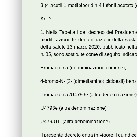
3-(4-acetil-1-metilpiperidin-4-il)fenil acetat
Art. 2
1. Nella Tabella I del decreto del Presiden
modificazioni, le denominazioni della sost
della salute 13 marzo 2020, pubblicato nella
n. 85, sono sostituite come di seguito indicat
Bromadolina (denominazione comune);
4-bromo-N- (2- (dimetilamino) cicloesil) be
Bromadolina /U4793e (altra denominazione)
U4793e (altra denominazione);
U47931E (altra denominazione).
Il presente decreto entra in vigore il quind