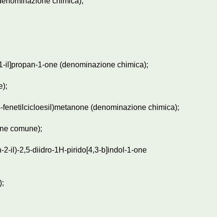
o (denominazione chimica);
n-1-il]propan-1-one (denominazione chimica);
);
4-fenetilcicloesil)metanone (denominazione chimica);
ne comune);
an-2-il)-2,5-diidro-1H-pirido[4,3-b]indol-1-one
);