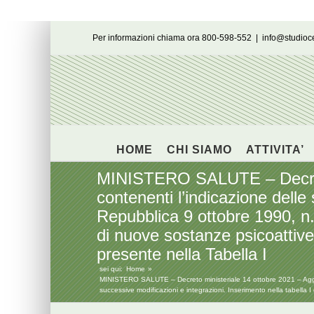
Salta
Per informazioni chiama ora 800-598-552
|
info@studio
al
contenuto
HOME
CHI SIAMO
ATTIVITA’
MINISTERO SALUTE – Decreto 
contenenti l’indicazione delle
Repubblica 9 ottobre 1990, n. 
di nuove sostanze psicoattiv
presente nella Tabella I
sei qui:
Home
MINISTERO SALUTE – Decreto ministeriale 14 ottobre 2021 – Aggiorn
successive modificazioni e integrazioni. Inserimento nella tabella