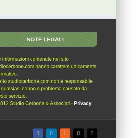
NOTE LEGALI
e informazioni contenute nel sito
diocerbone.com hanno carattere unicamente
ormativo.
l sito studiocerbone.com non è responsabile
 qualsiasi danno o problema causato da
sto servizio.
012 Studio Cerbone & Associati -
Privacy
Facebook
LinkedIn
Rss
X
Email