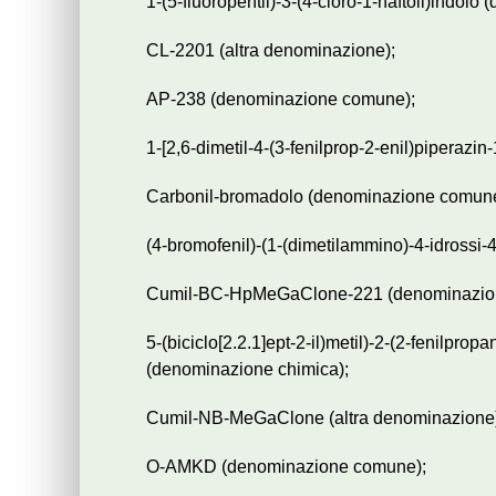
1-(5-fluoropentil)-3-(4-cloro-1-naftoil)indol
CL-2201 (altra denominazione);
AP-238 (denominazione comune);
1-[2,6-dimetil-4-(3-fenilprop-2-enil)piperazi
Carbonil-bromadolo (denominazione comune
(4-bromofenil)-(1-(dimetilammino)-4-idrossi-
Cumil-BC-HpMeGaClone-221 (denominazio
5-(biciclo[2.2.1]ept-2-il)metil)-2-(2-fenilprop
(denominazione chimica);
Cumil-NB-MeGaClone (altra denominazione
O-AMKD (denominazione comune);