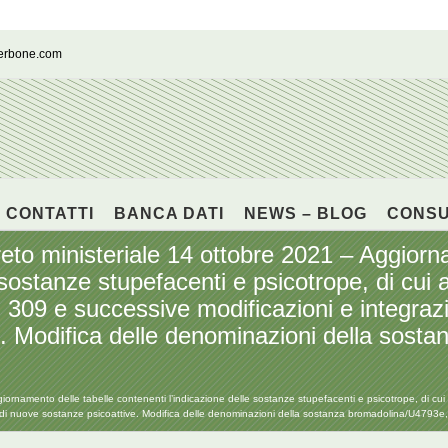
cerbone.com
CONTATTI
BANCA DATI
NEWS – BLOG
CONS
ministeriale 14 ottobre 2021 – Aggiornam
 sostanze stupefacenti e psicotrope, di cui 
309 e successive modificazioni e integrazio
e. Modifica delle denominazioni della sost
amento delle tabelle contenenti l’indicazione delle sostanze stupefacenti e psicotrope, di cui 
 I di nuove sostanze psicoattive. Modifica delle denominazioni della sostanza bromadolina/U4793e,