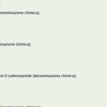
;
(denominazione chimica);
minazione chimica);
azol-3-carbossamide (denominazione chimica);