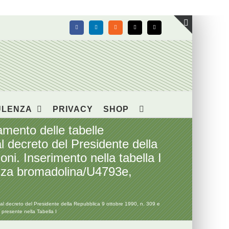
Facebook
LinkedIn
Rss
X
Email
Toggle
area
barra
scorrevol
ULENZA
PRIVACY
SHOP
ento delle tabelle
al decreto del Presidente della
ni. Inserimento nella tabella I
anza bromadolina/U4793e,
al decreto del Presidente della Repubblica 9 ottobre 1990, n. 309 e
 presente nella Tabella I