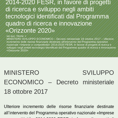
2014-2020 FESR, in favore di progetti
di ricerca e sviluppo negli ambiti
tecnologici identificati dal Programma
quadro di ricerca e innovazione
«Orizzonte 2020»
sei qui:
Home
MINISTERO SVILUPPO ECONOMICO – Decreto ministeriale 18 ottobre 2017 – Ulteriore
incremento delle risorse finanziarie destinate all’intervento del Programma operativo
nazionale «Imprese e competitività» 2014-2020 FESR, in favore di progetti di ricerca e
sviluppo negli ambiti tecnologici identificati dal Programma quadro di ricerca e innovazione
«Orizzonte 2020»
MINISTERO SVILUPPO
ECONOMICO – Decreto ministeriale
18 ottobre 2017
Ulteriore incremento delle risorse finanziarie destinate
all’intervento del Programma operativo nazionale «Imprese