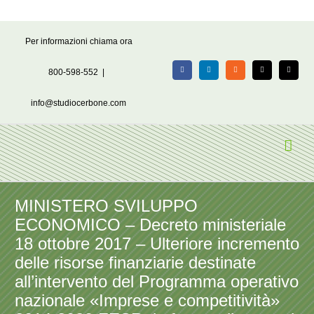
Salta
Per informazioni chiama ora
al
contenuto
800-598-552
|
Facebook
LinkedIn
Rss
X
Email
info@studiocerbone.com
MINISTERO SVILUPPO
ECONOMICO – Decreto ministeriale
18 ottobre 2017 – Ulteriore incremento
delle risorse finanziarie destinate
all’intervento del Programma operativo
nazionale «Imprese e competitività»