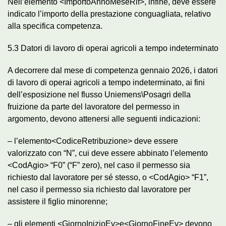
Nell’elemento <ImportoAnnoMeseRif>, infine, deve essere
indicato l’importo della prestazione conguagliata, relativo
alla specifica competenza.
5.3 Datori di lavoro di operai agricoli a tempo indeterminato
A decorrere dal mese di competenza gennaio 2026, i datori
di lavoro di operai agricoli a tempo indeterminato, ai fini
dell’esposizione nel flusso Uniemens\Posagri della
fruizione da parte del lavoratore del permesso in
argomento, devono attenersi alle seguenti indicazioni:
– l’elemento<CodiceRetribuzione> deve essere
valorizzato con “N”, cui deve essere abbinato l’elemento
<CodAgio> “F0” (“F” zero), nel caso il permesso sia
richiesto dal lavoratore per sé stesso, o <CodAgio> “F1”,
nel caso il permesso sia richiesto dal lavoratore per
assistere il figlio minorenne;
– gli elementi <GiornoInizioEv>e<GiornoFineEv> devono