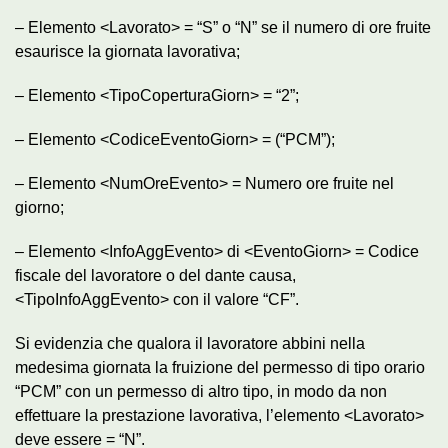
– Elemento <Lavorato> = “S” o “N” se il numero di ore fruite
esaurisce la giornata lavorativa;
– Elemento <TipoCoperturaGiorn> = “2”;
– Elemento <CodiceEventoGiorn> = (“PCM”);
– Elemento <NumOreEvento> = Numero ore fruite nel
giorno;
– Elemento <InfoAggEvento> di <EventoGiorn> = Codice
fiscale del lavoratore o del dante causa,
<TipoInfoAggEvento> con il valore “CF”.
Si evidenzia che qualora il lavoratore abbini nella
medesima giornata la fruizione del permesso di tipo orario
“PCM” con un permesso di altro tipo, in modo da non
effettuare la prestazione lavorativa, l’elemento <Lavorato>
deve essere = “N”.