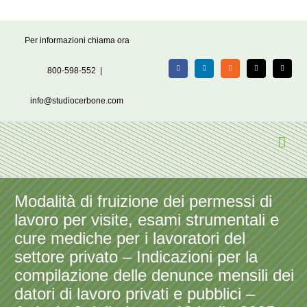
Salta
Per informazioni chiama ora
al
contenuto
800-598-552
|
Facebook
LinkedIn
Rss
X
Email
info@studiocerbone.com
Modalità di fruizione dei permessi di
lavoro per visite, esami strumentali e
cure mediche per i lavoratori del
settore privato – Indicazioni per la
compilazione delle denunce mensili dei
datori di lavoro privati e pubblici –