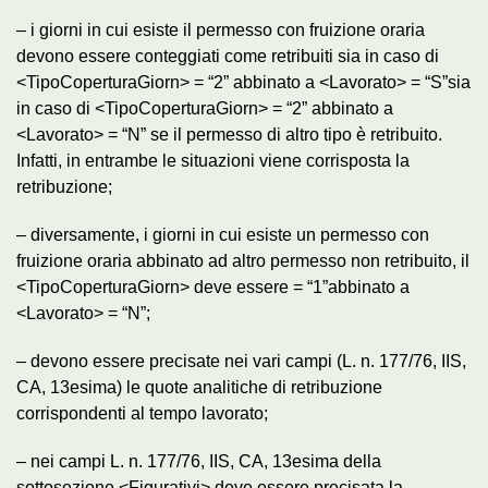
– i giorni in cui esiste il permesso con fruizione oraria
devono essere conteggiati come retribuiti sia in caso di
<TipoCoperturaGiorn> = “2” abbinato a <Lavorato> = “S”sia
in caso di <TipoCoperturaGiorn> = “2” abbinato a
<Lavorato> = “N” se il permesso di altro tipo è retribuito.
Infatti, in entrambe le situazioni viene corrisposta la
retribuzione;
– diversamente, i giorni in cui esiste un permesso con
fruizione oraria abbinato ad altro permesso non retribuito, il
<TipoCoperturaGiorn> deve essere = “1”abbinato a
<Lavorato> = “N”;
– devono essere precisate nei vari campi (L. n. 177/76, IIS,
CA, 13esima) le quote analitiche di retribuzione
corrispondenti al tempo lavorato;
– nei campi L. n. 177/76, IIS, CA, 13esima della
sottosezione <Figurativi> deve essere precisata la