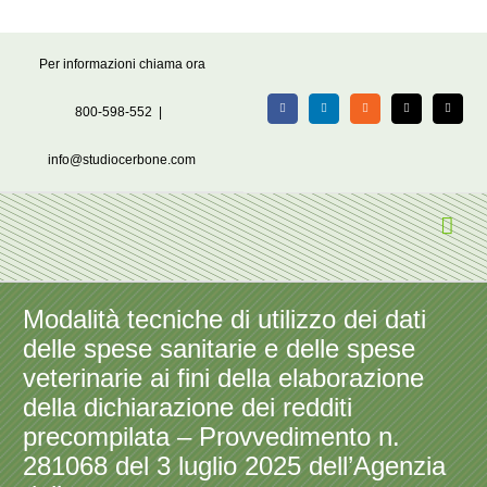
Salta
Per informazioni chiama ora
al
contenuto
800-598-552
|
Facebook
LinkedIn
Rss
X
Email
info@studiocerbone.com
Modalità tecniche di utilizzo dei dati
delle spese sanitarie e delle spese
veterinarie ai fini della elaborazione
della dichiarazione dei redditi
precompilata – Provvedimento n.
281068 del 3 luglio 2025 dell’Agenzia