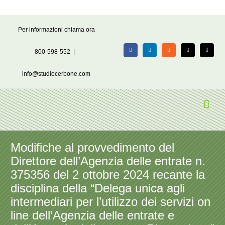
Salta
Per informazioni chiama ora
al
contenuto
800-598-552
|
Facebook
LinkedIn
Rss
X
Email
info@studiocerbone.com
Modifiche al provvedimento del
Direttore dell’Agenzia delle entrate n.
375356 del 2 ottobre 2024 recante la
disciplina della “Delega unica agli
intermediari per l’utilizzo dei servizi on
line dell’Agenzia delle entrate e