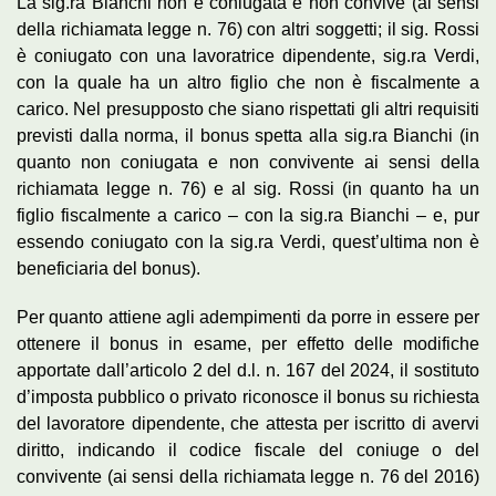
La sig.ra Bianchi non è coniugata e non convive (ai sensi
della richiamata legge n. 76) con altri soggetti; il sig. Rossi
è coniugato con una lavoratrice dipendente, sig.ra Verdi,
con la quale ha un altro figlio che non è fiscalmente a
carico. Nel presupposto che siano rispettati gli altri requisiti
previsti dalla norma, il bonus spetta alla sig.ra Bianchi (in
quanto non coniugata e non convivente ai sensi della
richiamata legge n. 76) e al sig. Rossi (in quanto ha un
figlio fiscalmente a carico – con la sig.ra Bianchi – e, pur
essendo coniugato con la sig.ra Verdi, quest’ultima non è
beneficiaria del bonus).
Per quanto attiene agli adempimenti da porre in essere per
ottenere il bonus in esame, per effetto delle modifiche
apportate dall’articolo 2 del d.l. n. 167 del 2024, il sostituto
d’imposta pubblico o privato riconosce il bonus su richiesta
del lavoratore dipendente, che attesta per iscritto di avervi
diritto, indicando il codice fiscale del coniuge o del
convivente (ai sensi della richiamata legge n. 76 del 2016)