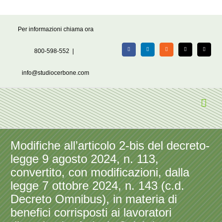
Salta
Per informazioni chiama ora
al
contenuto
800-598-552
|
Facebook
LinkedIn
Rss
X
Email
info@studiocerbone.com
Modifiche all’articolo 2-bis del decreto-
legge 9 agosto 2024, n. 113,
convertito, con modificazioni, dalla
legge 7 ottobre 2024, n. 143 (c.d.
Decreto Omnibus), in materia di
benefici corrisposti ai lavoratori