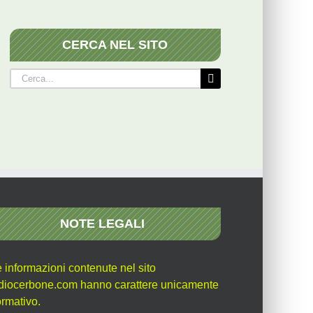
CERCA NEL SITO
Cerca
per:
NOTE LEGALI
e informazioni contenute nel sito
diocerbone.com hanno carattere unicamente
ormativo.