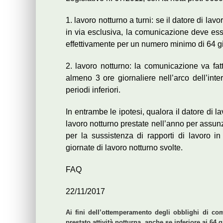
1. lavoro notturno a turni: se il datore di lav
in via esclusiva, la comunicazione deve esse
effettivamente per un numero minimo di 64 g
2. lavoro notturno: la comunicazione va fatt
almeno 3 ore giornaliere nell’arco dell’inte
periodi inferiori.
In entrambe le ipotesi, qualora il datore di l
lavoro notturno prestate nell’anno per assun
per la sussistenza di rapporti di lavoro in
giornate di lavoro notturno svolte.
FAQ
22/11/2017
Ai fini dell’ottemperamento degli obblighi di co
prestato attività notturna, anche se inferiore ai 6