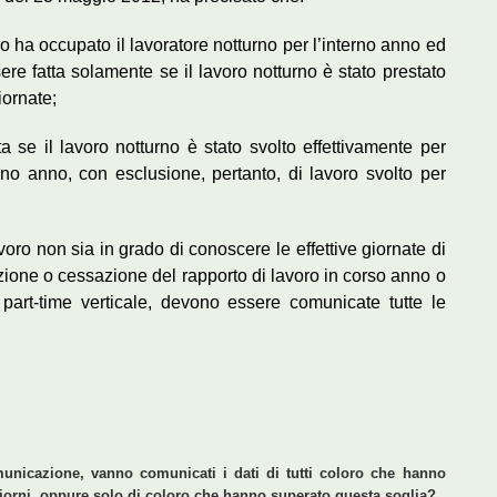
oro ha occupato il lavoratore notturno per l’interno anno ed
re fatta solamente se il lavoro notturno è stato prestato
iornate;
a se il lavoro notturno è stato svolto effettivamente per
rno anno, con esclusione, pertanto, di lavoro svolto per
avoro non sia in grado di conoscere le effettive giornate di
zione o cessazione del rapporto di lavoro in corso anno o
 part-time verticale, devono essere comunicate tutte le
municazione, vanno comunicati i dati di tutti coloro che hanno
4 giorni, oppure solo di coloro che hanno superato questa soglia?