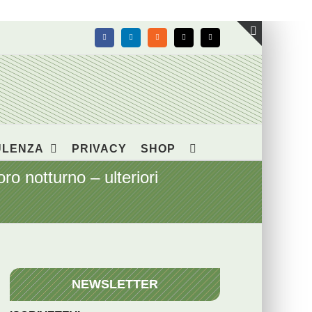
Facebook
LinkedIn
Rss
X
Email
Toggle
area
barra
scorrevol
ULENZA
PRIVACY
SHOP
o notturno – ulteriori
NEWSLETTER