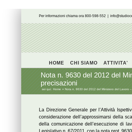
Salta
Per informazioni chiama ora 800-598-552
|
info@studio
al
contenuto
HOME
CHI SIAMO
ATTIVITA’
Nota n. 9630 del 2012 del Min
precisazioni
sei qui:
Home
Nota n. 9630 del 2012 del Ministero del Lavoro – 
La Direzione Generale per l’Attività Ispetti
considerazione dell’approssimarsi della sc
della comunicazione dell’esecuzione di lavo
Legislativo n. 67/2011, con la nota prot. 96