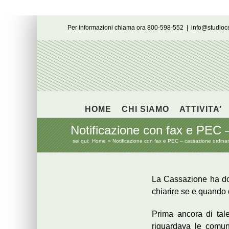
Salta
Per informazioni chiama ora 800-598-552
|
info@studio
al
contenuto
HOME
CHI SIAMO
ATTIVITA’
Notificazione con fax e PEC 
sei qui:
Home
Notificazione con fax e PEC – cassazione ordina
La Cassazione ha dov
chiarire se e quando 
Prima ancora di tal
riguardava le comuni