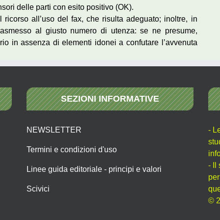
ori delle parti con esito positivo (OK).
l ricorso all’uso del fax, che risulta adeguato; inoltre, in
to trasmesso al giusto numero di utenza: se ne presume,
rio in assenza di elementi idonei a confutare l’avvenuta
SEZIONI INFORMATIVE
NEWSLETTER
- L
stu
Termini e condizioni d'uso
inf
- I
Linee guida editoriale - principi e valori
per
Scivici
que
© 2