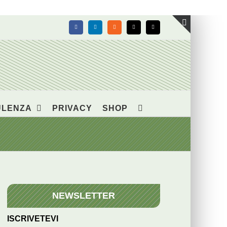
Facebook
LinkedIn
Rss
X
Email
Toggle
area
barra
scorrevol
ULENZA
PRIVACY
SHOP
NEWSLETTER
ISCRIVETEVI