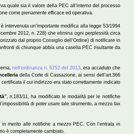
a quale sia il valore della PEC all’interno del processo
ione come pienamente efficace ed operativa.
13 è intervenuta un’importante modifica alla legge 53/1994
4 dicembre 2012, n. 228) che elimina ogni perplessità circa
orizzato dal proprio Consiglio dell’Ordine) di notificare in
 confronti di chiunque abbia una casella PEC risultante da
prema,
nell’ordinanza n. 6752 del 2013
, era accaduto che
celleria
della Corte di Cassazione, ai sensi dell’art.366
ertificata il cui indirizzo era stato correttamente indicato
tà”
, n.183/11, ha modificato le modalità per le notifiche
’impossibilità di poter usare tale strumento, a mezzo fax
a in merito alle notifiche a mezzo PEC. Con l’entrata in
enario è completamente cambiato.