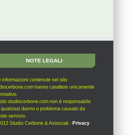
NOTE LEGALI
e informazioni contenute nel sito
diocerbone.com hanno carattere unicamente
ormativo.
l sito studiocerbone.com non è responsabile
 qualsiasi danno o problema causato da
sto servizio.
012 Studio Cerbone & Associati -
Privacy