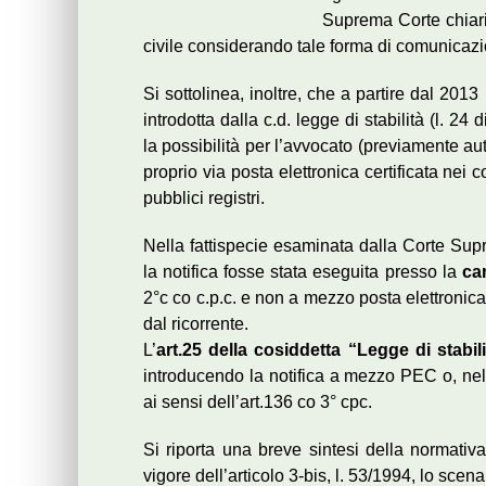
Suprema Corte chiariv
civile considerando tale forma di comunicaz
Si sottolinea, inoltre, che a partire dal 20
introdotta dalla c.d. legge di stabilità (l. 2
la possibilità per l’avvocato (previamente aut
proprio via posta elettronica certificata nei
pubblici registri.
Nella fattispecie esaminata dalla Corte Su
la notifica fosse stata eseguita presso la
can
2°c co c.p.c. e non a mezzo posta elettronica c
dal ricorrente.
L’
art.25 della cosiddetta “Legge di stabili
introducendo la notifica a mezzo PEC o, nell
ai sensi dell’art.136 co 3° cpc.
Si riporta una breve sintesi della normativ
vigore dell’articolo 3-bis, l. 53/1994, lo sc