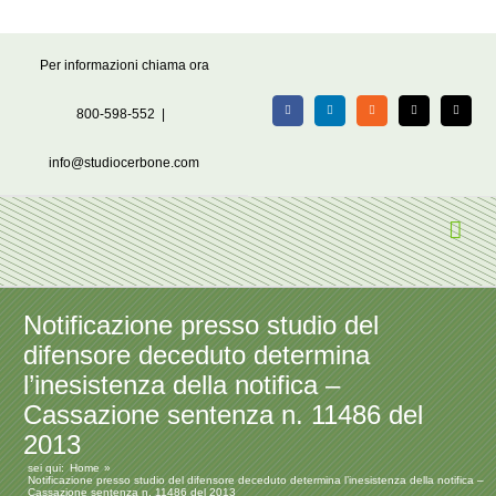
Salta
Per informazioni chiama ora
al
contenuto
800-598-552
|
Facebook
LinkedIn
Rss
X
Email
info@studiocerbone.com
Notificazione presso studio del
difensore deceduto determina
l’inesistenza della notifica –
Cassazione sentenza n. 11486 del
2013
sei qui:
Home
Notificazione presso studio del difensore deceduto determina l’inesistenza della notifica –
Cassazione sentenza n. 11486 del 2013