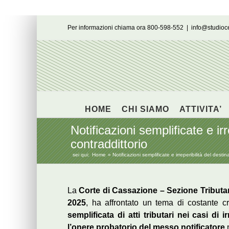
Salta
Per informazioni chiama ora 800-598-552
|
info@studio
al
contenuto
HOME
CHI SIAMO
ATTIVITA’
Notificazioni semplificate e irr
contraddittorio
sei qui:
Home
Notificazioni semplificate e irreperibilità del destin
La
Corte di Cassazione – Sezione Tributa
2025
, ha affrontato un tema di costante cri
semplificata di atti tributari nei casi di i
l’onere probatorio del messo notificatore
n