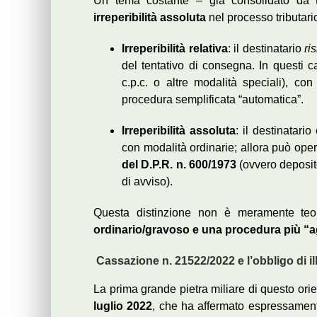
Un tema costante – già consolidato da 
irreperibilità assoluta
nel processo tributari
Irreperibilità relativa
: il destinatario
ri
del tentativo di consegna. In questi c
c.p.c. o altre modalità speciali), c
procedura semplificata “automatica”.
Irreperibilità assoluta
: il destinatario
con modalità ordinarie; allora può ope
del D.P.R. n. 600/1973
(ovvero deposit
di avviso).
Questa distinzione non è meramente teor
ordinario/gravoso e una procedura più “ag
Cassazione n. 21522/2022 e l’obbligo di ill
La prima grande pietra miliare di questo ori
luglio 2022
, che ha affermato espressame