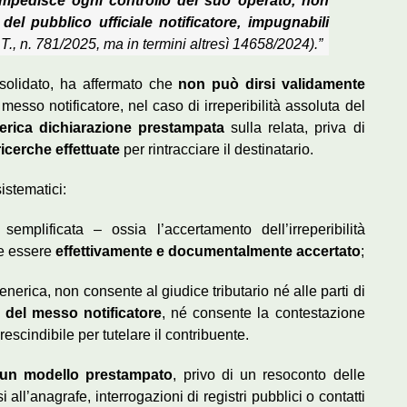
impedisce ogni controllo del suo operato, non
 del pubblico ufficiale notificatore, impugnabili
T., n. 781/2025, ma in termini altresì 14658/2024).”
solidato, ha affermato che
non può dirsi validamente
messo notificatore, nel caso di irreperibilità assoluta del
nerica dichiarazione prestampata
sulla relata, priva di
ricerche effettuate
per rintracciare il destinatario.
sistematici:
semplificata – ossia l’accertamento dell’irreperibilità
ve essere
effettivamente e documentalmente accertato
;
generica, non consente al giudice tributario né alle parti di
o del messo notificatore
, né consente la contestazione
escindibile per tutelare il contribuente.
i un modello prestampato
, privo di un resoconto delle
i all’anagrafe, interrogazioni di registri pubblici o contatti