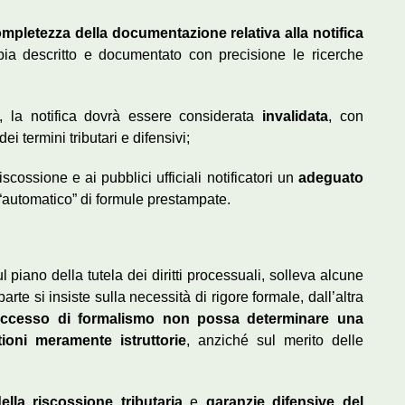
mpletezza della documentazione relativa alla notifica
abbia descritto e documentato con precisione le ricerche
, la notifica dovrà essere considerata
invalidata
, con
ei termini tributari e difensivi;
scossione e ai pubblici ufficiali notificatori un
adeguato
“automatico” di formule prestampate.
 piano della tutela dei diritti processuali, solleva alcune
rte si insiste sulla necessità di rigore formale, dall’altra
eccesso di formalismo non possa determinare una
ioni meramente istruttorie
, anziché sul merito delle
della riscossione tributaria
e
garanzie difensive del