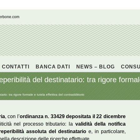
cerbone.com
CONTATTI
BANCA DATI
NEWS – BLOG
CONS
eperibilità del destinatario: tra rigore formal
atario: tra rigore formale e tutela effettiva del contraddittorio
ria
, con l’
ordinanza n. 33429 depositata il 22 dicembre
ticità nel processo tributario: la
validità della notifica
rreperibilità assoluta del destinatario
e, in particolare,
ella descrizione delle ricerche effettuate.