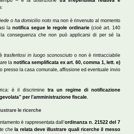
tempo – è la distinzione
tra irreperibilità relativa e
o:
siede o ha domicilio noto
ma non è rinvenuto al momento
asi la
notifica segue le regole ordinarie
(cioè art. 140
on la conseguenza che non può applicarsi di per sé la
 è
trasferitosi in luogo sconosciuto
o non è rintracciabile
rare la
notifica semplificata ex art. 60, comma 1, lett. e)
o presso la casa comunale, affissione ed eventuale invio
ica: è il discrimine
tra un regime di notificazione
evolata” per l’amministrazione fiscale
.
ustrare le ricerche
entamento è rappresentata dall’
ordinanza n. 21522 del 7
nte che
la relata deve illustrare quali ricerche il messo