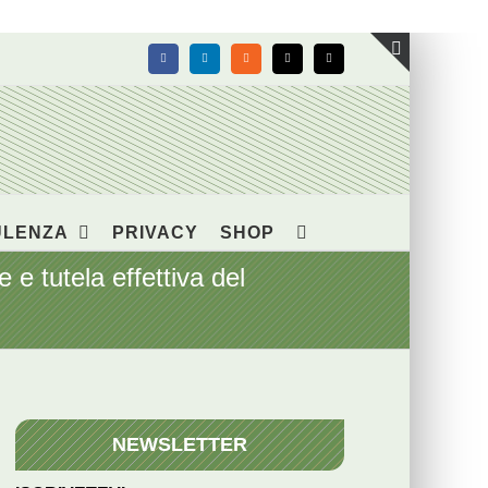
Facebook
LinkedIn
Rss
X
Email
Toggle
area
barra
scorrevol
ULENZA
PRIVACY
SHOP
e e tutela effettiva del
NEWSLETTER