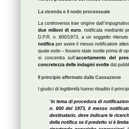
La vicenda e il nodo processuale
La controversia trae origine dall’impugnati
due milioni di euro
, notificata mediante p
D.P.R. n. 600/1973, a un soggetto ritenuto 
notifica
per avere il messo notificatore attest
quale esito – fossero state svolte prima di o
si concentra sull’
accertamento del presup
concretezza delle indagini svolte
dal pubbli
Il principio affermato dalla Cassazione
I giudici di legittimità hanno ribadito il princi
“
in tema di procedura di notificazione
n. 600 del 1973, il messo notificato
destinatario, deve indicare le ricer
della notifica se il predetto si è lim