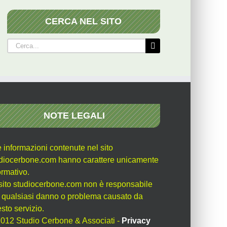
CERCA NEL SITO
Cerca
per:
NOTE LEGALI
e informazioni contenute nel sito
diocerbone.com hanno carattere unicamente
ormativo.
l sito studiocerbone.com non è responsabile
 qualsiasi danno o problema causato da
sto servizio.
012 Studio Cerbone & Associati -
Privacy