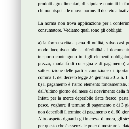
prodotti agroalimentari, di stipulare contratti in f
chi non rispetta le nuove norme. Il decreto attuativ
La norma non trova applicazione per i conferime
consumatore. Vediamo quali sono gli obblighi:
a) la forma scritta a pena di nullità, salvo casi p
modo inequivocabile la riferibilità al document
trasporto contengono tutti gli elementi obbligatori
prezzo, modalità di consegna e di pagamento) as
sottoscrizione delle parti a condizione di riportar
comma 1, del decreto legge 24 gennaio 2012 n. 1 
b) il pagamento è l’altro elemento fondamentale, 
dall’ultimo giorno del mese di ricevimento della fa
Infatti per la merce deperibile (latte fresco, past
pesce, yoghurt) il termine di pagamento e di 3 gio
non deperibili il termine di pagamento e di 60 gior
Altro aspetto riguarda gli interessi di mora, gli 
per questo che è essenziale poter dimostrare la dat