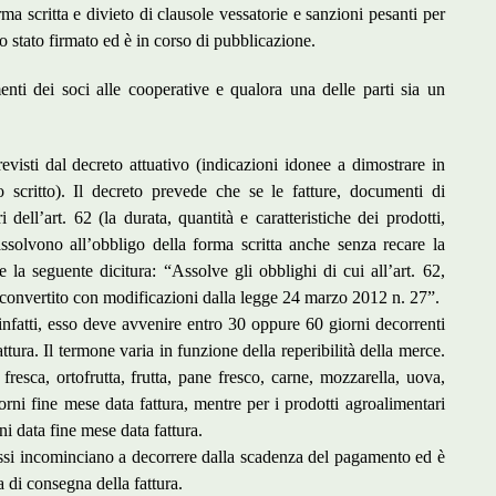
orma scritta e divieto di clausole vessatorie e sanzioni pesanti per
o stato firmato ed è in corso di pubblicazione.
nti dei soci alle cooperative e qualora una delle parti sia un
revisti dal decreto attuativo (indicazioni idonee a dimostrare in
o scritto). Il decreto prevede che se le fatture, documenti di
 dell’art. 62 (la durata, quantità e caratteristiche dei prodotti,
solvono all’obbligo della forma scritta anche senza recare la
e la seguente dicitura: “Assolve gli obblighi di cui all’art. 62,
convertito con modificazioni dalla legge 24 marzo 2012 n. 27”.
infatti, esso deve avvenire entro 30 oppure 60 giorni decorrenti
ttura. Il termone varia in funzione della reperibilità della merce.
a fresca, ortofrutta, frutta, pane fresco, carne, mozzarella, uova,
rni fine mese data fattura, mentre per i prodotti agroalimentari
ni data fine mese data fattura.
stessi incominciano a decorrere dalla scadenza del pagamento ed è
a di consegna della fattura.