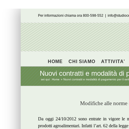
Salta
Per informazioni chiama ora 800-598-552
|
info@studio
al
contenuto
HOME
CHI SIAMO
ATTIVITA’
Nuovi contratti e modalità di
sei qui:
Home
Nuovi contratti e modalità di pagamento per il se
Modifiche alle norme co
Da oggi 24/10/2012 sono entrate in vigore le n
prodotti agroalimentari. Infatti l’art. 62 della le