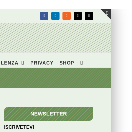
Facebook
LinkedIn
Rss
X
Email
Toggle
area
barra
scorrevol
ULENZA
PRIVACY
SHOP
NEWSLETTER
ISCRIVETEVI