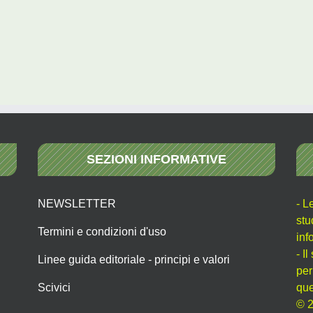
SEZIONI INFORMATIVE
NEWSLETTER
- L
stu
Termini e condizioni d'uso
inf
- I
Linee guida editoriale - principi e valori
per
Scivici
que
© 2