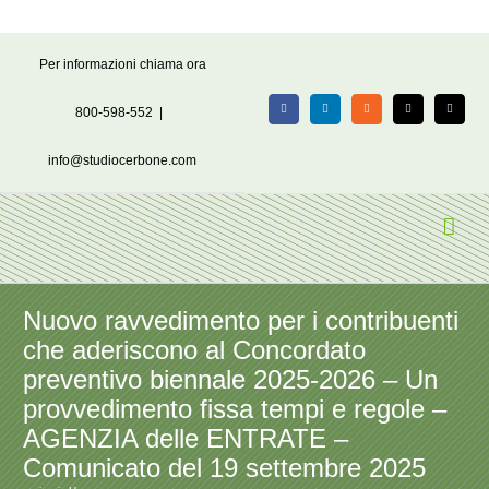
Salta
Per informazioni chiama ora
al
contenuto
800-598-552
|
Facebook
LinkedIn
Rss
X
Email
info@studiocerbone.com
Nuovo ravvedimento per i contribuenti
che aderiscono al Concordato
preventivo biennale 2025-2026 – Un
provvedimento fissa tempi e regole –
AGENZIA delle ENTRATE –
Comunicato del 19 settembre 2025