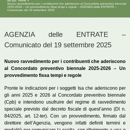
sei qui:
Home
Nuovo ravvedimento per i contribuenti che aderiscono al Concordato preventivo biennale
2025-2026 – Un provvedimento fissa tempi e regole – AGENZIA delle ENTRATE –
Comunicato del 19 settembre 2025
AGENZIA delle ENTRATE –
Comunicato del 19 settembre 2025
Nuovo ravvedimento per i contribuenti che aderiscono
al Concordato preventivo biennale 2025-2026 – Un
provvedimento fissa tempi e regole
Pronte le indicazioni per i soggetti Isa che aderiscono per
gli anni 2025 e 2026 al Concordato preventivo biennale
(Cpb) e intendono usufruire del regime di ravvedimento
speciale previsto dal decreto fiscale di quest’anno (Dl n.
84/2025, art. 12-ter). Con un provvedimento, firmato dal
direttore dell’Agenzia, vengono infatti definiti termini e
modalità per comunicare la scelta, con riferimento a una o