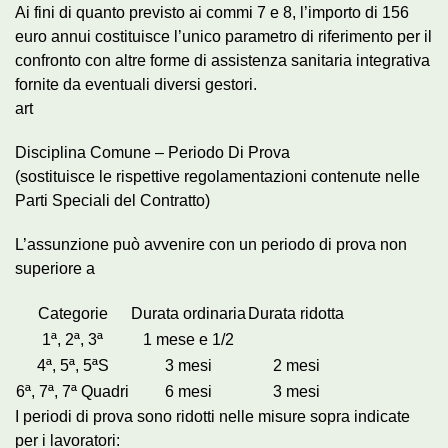
Ai fini di quanto previsto ai commi 7 e 8, l’importo di 156
euro annui costituisce l’unico parametro di riferimento per il
confronto con altre forme di assistenza sanitaria integrativa
fornite da eventuali diversi gestori.
art
Disciplina Comune – Periodo Di Prova
(sostituisce le rispettive regolamentazioni contenute nelle
Parti Speciali del Contratto)
L’assunzione può avvenire con un periodo di prova non
superiore a
Categorie
Durata ordinaria
Durata ridotta
1ª, 2ª, 3ª
1 mese e 1/2
4ª, 5ª, 5ªS
3 mesi
2 mesi
6ª, 7ª, 7ª Quadri
6 mesi
3 mesi
I periodi di prova sono ridotti nelle misure sopra indicate
per i lavoratori: