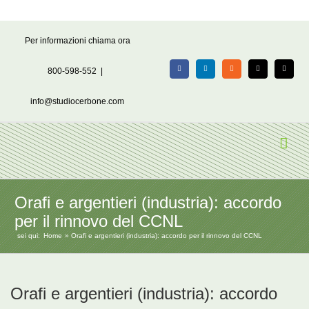
Salta
Per informazioni chiama ora
al
contenuto
800-598-552
|
Facebook
LinkedIn
Rss
X
Email
info@studiocerbone.com
Orafi e argentieri (industria): accordo
per il rinnovo del CCNL
sei qui:
Home
Orafi e argentieri (industria): accordo per il rinnovo del CCNL
Orafi e argentieri (industria): accordo