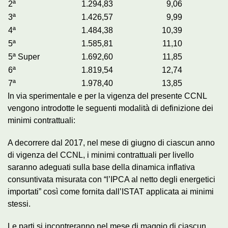
2ª
1.294,83
9,06
3ª
1.426,57
9,99
4ª
1.484,38
10,39
5ª
1.585,81
11,10
5ª Super
1.692,60
11,85
6ª
1.819,54
12,74
7ª
1.978,40
13,85
In via sperimentale e per la vigenza del presente CCNL
vengono introdotte le seguenti modalità di definizione dei
minimi contrattuali:
A decorrere dal 2017, nel mese di giugno di ciascun anno
di vigenza del CCNL, i minimi contrattuali per livello
saranno adeguati sulla base della dinamica inflativa
consuntivata misurata con “l’IPCA al netto degli energetici
importati” così come fornita dall’ISTAT applicata ai minimi
stessi.
Le parti si incontreranno nel mese di maggio di ciascun