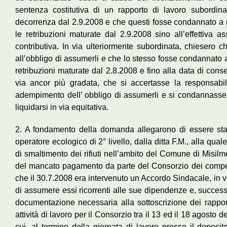
sentenza costitutiva di un rapporto di lavoro subordi
decorrenza dal 2.9.2008 e che questi fosse condannato a re
le retribuzioni maturate dal 2.9.2008 sino all’effettiva 
contributiva. In via ulteriormente subordinata, chiesero 
all’obbligo di assumerli e che lo stesso fosse condannato a
retribuzioni maturate dal 2.8.2008 e fino alla data di cons
via ancor più gradata, che si accertasse la responsabil
adempimento dell’ obbligo di assumerli e si condannasse 
liquidarsi in via equitativa.
2. A fondamento della domanda allegarono di essere stati
operatore ecologico di 2° livello, dalla ditta F.M., alla qual
di smaltimento dei rifiuti nell’ambito del Comune di Misilmer
del mancato pagamento da parte del Consorzio dei compens
che il 30.7.2008 era intervenuto un Accordo Sindacale, in v
di assumere essi ricorrenti alle sue dipendenze e, success
documentazione necessaria alla sottoscrizione dei rapport
attività di lavoro per il Consorzio tra il 13 ed il 18 agosto d
cui, al termine della giornata di lavoro presso il deposit