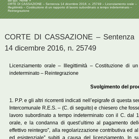
sei qui:
Home
ORTE DI CASSAZIONE – Sentenza 14 dicembre 2016, n. 25749 – Licenziamento orale –
Illegittimità – Costituzione di un rapporto di lavoro subordinato a tempo indeterminato –
Reintegrazione
CORTE DI CASSAZIONE – Sentenza
14 dicembre 2016, n. 25749
Licenziamento orale – Illegittimità – Costituzione di u
indeterminato – Reintegrazione
Svolgimento del pr
1. P.P. e gli altri ricorrenti indicati nell’epigrafe di quest
Intercomunale R.E.S. – (C. di seguito) e chiesero che fosse
lavoro subordinato a tempo indeterminato con il C. dal 14.
orale, e la condanna di quest’ultimo al pagamento delle
effettivo reintegro”, alla regolarizzazione contributiva ed al
ed esistenziale” subiti a causa del licenziamento. In s