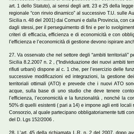
art. 1 dello Statuto), ai sensi degli artt. 23 e 25 della le
regionale “con rinvio dinamico” al successivo T.U. sulle Au
Sicilia n. 48 del 2001) dai Comuni e dalla Provincia, con ca
dagli stessi, per il perseguimento di fini e per lo svolgimen
criteri di efficacia, efficienza e di economicità e con obb
l’efficienza e l’economicità di gestione devono ispirare anche
27. Va osservato che nel settore degli “ambiti territoriali” per
Sicilia 8.2.2007 n. 2 , (“Individuazione dei nuovi ambiti terr
rifiuti urbani) dispone al c. 1 che, per l’esercizio delle f
successive modificazioni ed integrazioni, la gestione dei 
territoriali ottimali (ATO) e prevede che i nuovi ATO sono 
acque, sulla base di uno studio che deve tenere conto d
l’efficienza, l’economicità e la funzionalità , nonché la co
50% di quelli esistenti ( pari a 14) e impone agli enti locali
Consorzio, al quale partecipano obbligatoriamente tutti comu
del D. Lgs 152/2006 .
28. L’art. 45 della richiamata L.R. n. 2 del 2007, dopo av