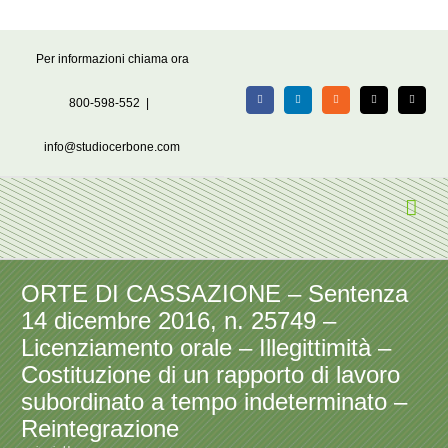
Salta
Per informazioni chiama ora
al
contenuto
800-598-552
|
Facebook
LinkedIn
Rss
X
Email
info@studiocerbone.com
ORTE DI CASSAZIONE – Sentenza
14 dicembre 2016, n. 25749 –
Licenziamento orale – Illegittimità –
Costituzione di un rapporto di lavoro
subordinato a tempo indeterminato –
Reintegrazione