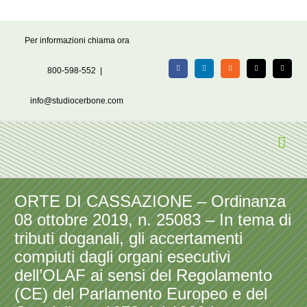
Salta
Per informazioni chiama ora
al
contenuto
800-598-552
|
Facebook
LinkedIn
Rss
X
Email
info@studiocerbone.com
ORTE DI CASSAZIONE – Ordinanza
08 ottobre 2019, n. 25083 – In tema di
tributi doganali, gli accertamenti
compiuti dagli organi esecutivi
dell’OLAF ai sensi del Regolamento
(CE) del Parlamento Europeo e del