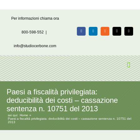
Salta
Per informazioni chiama ora
al
contenuto
800-598-552
|
Facebook
LinkedIn
Rss
X
Email
info@studiocerbone.com
Paesi a fiscalità privilegiata:
deducibilità dei costi – cassazione
sentenza n. 10751 del 2013
sei qui:
Home
Paesi a fiscalità privilegiata: deducibilità dei costi – cassazione sentenza n. 10751 del
2013