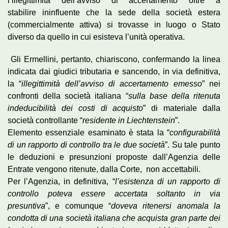
l’illegittimità dell’avviso di accertamento oltre a
stabilire ininfluente che la sede della società estera
(commercialmente attiva) si trovasse in luogo o Stato
diverso da quello in cui esisteva l’unità operativa.
Gli Ermellini, pertanto, chiariscono, confermando la linea
indicata dai giudici tributaria e sancendo, in via definitiva,
la “
illegittimità dell’avviso di accertamento emesso
” nei
confronti della società italiana “
sulla base della ritenuta
indeducibilità dei costi di acquisto
” di materiale dalla
società controllante “
residente in Liechtenstein
”.
Elemento essenziale esaminato è stata la “
configurabilità
di un rapporto di controllo tra le due società
”. Su tale punto
le deduzioni e presunzioni proposte dall’Agenzia delle
Entrate vengono ritenute, dalla Corte, non accettabili.
Per l’Agenzia, in definitiva, “
l’esistenza di un rapporto di
controllo poteva essere accertata soltanto in via
presuntiva
”, e comunque “
doveva ritenersi anomala la
condotta di una società italiana che acquista gran parte dei