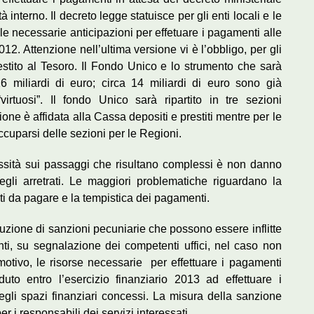
à interno. Il decreto legge statuisce per gli enti locali e le
e necessarie anticipazioni per effetuare i pagamenti alle
12. Attenzione nell’ultima versione vi è l’obbligo, per gli
estito al Tesoro. Il Fondo Unico e lo strumento che sarà
 26 miliardi di euro; circa 14 miliardi di euro sono già
virtuosi”. Il fondo Unico sarà ripartito in tre sezioni
ne è affidata alla Cassa depositi e prestiti mentre per le
cuparsi delle sezioni per le Regioni.
sità sui passaggi che risultano complessi è non danno
egli arretrati. Le maggiori problematiche riguardano la
i da pagare e la tempistica dei pagamenti.
uzione di sanzioni pecuniarie che possono essere inflitte
ti, su segnalazione dei competenti uffici, nel caso non
motivo, le risorse necessarie per effettuare i pagamenti
to entro l’esercizio finanziario 2013 ad effettuare i
gli spazi finanziari concessi. La misura della sanzione
er i responsabili dei servizi interessati.