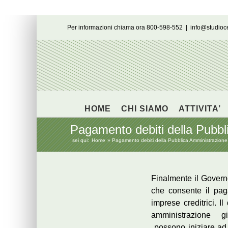
Salta
Per informazioni chiama ora 800-598-552
|
info@studio
al
contenuto
HOME
CHI SIAMO
ATTIVITA’
Pagamento debiti della Pubb
sei qui:
Home
Pagamento debiti della Pubblica Amministrazion
Finalmente il Govern
che consente il pag
imprese creditrici. I
amministrazione gi
possono iniziare ad e