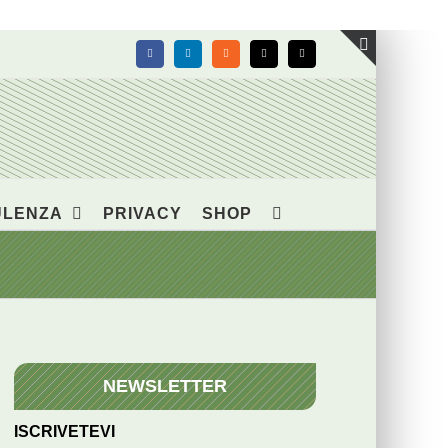
Facebook
LinkedIn
Rss
X
Email
Toggle
area
barra
scorrevol
ULENZA
PRIVACY
SHOP
NEWSLETTER
ISCRIVETEVI