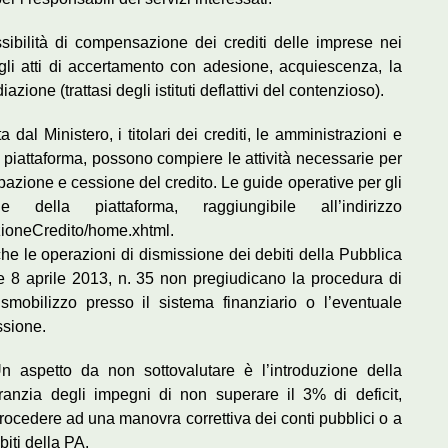
sibilità di compensazione dei crediti delle imprese nei
i agli atti di accertamento con adesione, acquiescenza, la
zione (trattasi degli istituti deflattivi del contenzioso).
dal Ministero, i titolari dei crediti, le amministrazioni e
lla piattaforma, possono compiere le attività necessarie per
ipazione e cessione del credito. Le guide operative per gli
e della piattaforma, raggiungibile all’indirizzo
cazioneCredito/home.xhtml.
 che le operazioni di dismissione dei debiti della Pubblica
 8 aprile 2013, n. 35 non pregiudicano la procedura di
 smobilizzo presso il sistema finanziario o l’eventuale
ssione.
n aspetto da non sottovalutare è l’introduzione della
anzia degli impegni di non superare il 3% di deficit,
rocedere ad una manovra correttiva dei conti pubblici o a
iti della PA.