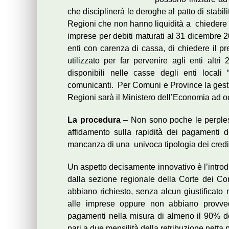
che disciplinerà le deroghe al patto di stabilit
Regioni che non hanno liquidità a chiedere l
imprese per debiti maturati al 31 dicembre 20
enti con carenza di cassa, di chiedere il pr
utilizzato per far pervenire agli enti altri
disponibili nelle casse degli enti locali “
comunicanti. Per Comuni e Province la gestio
Regioni sarà il Ministero dell’Economia ad oc
La procedura
– Non sono poche le perples
affidamento sulla rapidità dei pagamenti d
mancanza di una univoca tipologia dei credit
Un aspetto decisamente innovativo è l’introd
dalla sezione regionale della Corte dei Con
abbiano richiesto, senza alcun giustificato 
alle imprese oppure non abbiano provvedu
pagamenti nella misura di almeno il 90% de
pari a due mensilità della retribuzione netta p