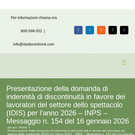
Salta
Per informazioni chiama ora
al
contenuto
800-598-552
|
Facebook
LinkedIn
Rss
X
Email
info@studiocerbone.com
Presentazione della domanda di
indennità di discontinuità in favore dei
lavoratori del settore dello spettacolo
(IDIS) per l’anno 2026 – INPS –
Messaggio n. 154 del 16 gennaio 2026
sei qui:
Home
Presentazione della domanda di indennità di discontinuità in favore dei lavoratori del
settore dello spettacolo (IDIS) per l’anno 2026 – INPS – Messaggio n. 154 del 16 gennaio